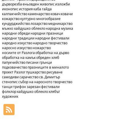
дърворезба
еньовден
живопис
изложби
иконопис
история
каба гайда
калпакчийство
каменарство
ковач
ковачи
кожарство
културно многообразие
кундурджийство
лозарство
медникарство
мъжко хайдушко облекло
народна музика
народни обреди
народни празници
народни традиции
народни фестивали
народно изкуство
народно творчество
наросно изкуство
ножарство
носиите от Разлога
обработка на дърво
обработка на камък
обреден хляб
папукчийство
писани грънци
подковачество
празниците в миналото
проект Разлог
пушкарство
рисуване
самодиви
сарачество
св. Димитър
стенопис
събор на наросното творчество
танци
трифон зарезан
фестивали
фолклор
хайдушко облекло
хлябът
художник