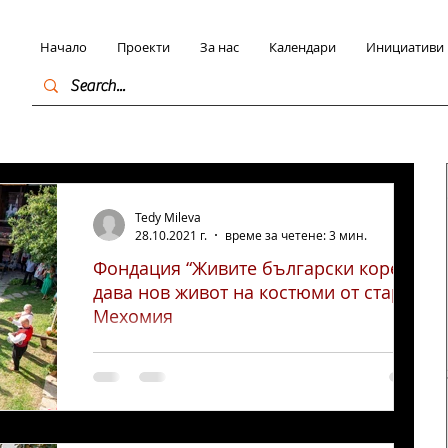
Начало
Проекти
За нас
Календари
Инициативи
Tedy Mileva
28.10.2021 г.
време за четене: 3 мин.
Фондация “Живите български корени”
дава нов живот на костюми от стара
Мехомия
За основна цел си поставят да бъдат
възродени повече от 25 културни
шедьовъра, обличайки в носиите млади
девойки от гр. Разлог.