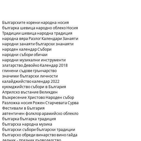
Българските корени
народна носия
българка шевица
народно облеко
Носия
Традиции
шевица
народна традиция
народна вяра
Разлог
Календари
Занаяти
народни занаяти
български знанаяти
народен календар
Събори
народни събори
обичаи
народни музикални инструменти
златарство
Девойко
Календар 2018
глинени съдове
грънчарство
значими български личности
калайджийство
календар 2022
куюмджийство
събори в България
Априлско въстание
Великден
Възкресение Христово
Народен събор
Разложка носия
Рожен
Старчевата
Сурва
Фестивали в България
автентичен фолклор
арамийско облекло
българка
българка традиция
българска народна музика
български събори
български традиции
българско обреди
винарство
вино
гайда
делник - празник
дърводелство