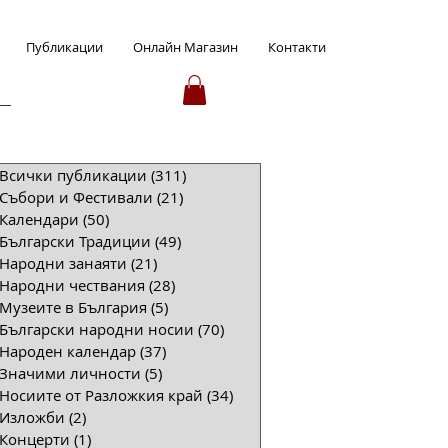
Публикации
Онлайн Магазин
Контакти
Всички публикации
(311)
311 публикации
Събори и Фестивали
(21)
21 публикации
Календари
(50)
50 публикации
Български Традиции
(49)
49 публикации
Народни занаяти
(21)
21 публикации
Народни чествания
(28)
28 публикации
Музеите в България
(5)
5 публикации
Български народни носии
(70)
70 публикации
Народен календар
(37)
37 публикации
Значими личности
(5)
5 публикации
Носиите от Разложкия край
(34)
34 публикации
Изложби
(2)
2 публикации
Концерти
(1)
1 публикация