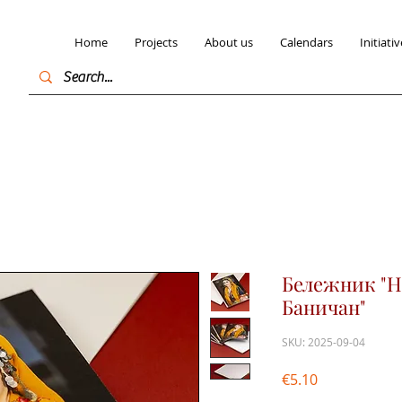
Home
Projects
About us
Calendars
Initiativ
Бележник "Н
Баничан"
SKU: 2025-09-04
Price
€5.10