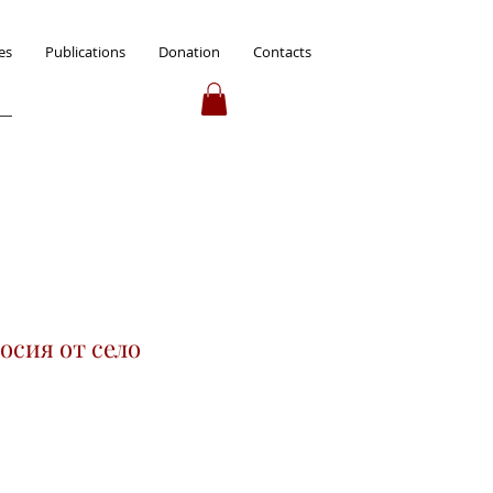
es
Publications
Donation
Contacts
осия от село