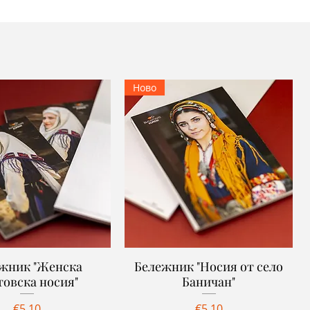
Ново
жник "Женска
Quick View
Бележник "Носия от село
Quick View
товска носия"
Баничан"
Price
Price
€5.10
€5.10