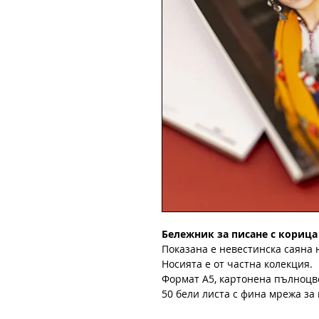
Бележник за писане с корица
Показана е невестинска саяна н
Носията е от частна колекция.
Формат А5, картонена пълноцв
50 бели листа с фина мрежа за