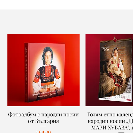
Фотоалбум с народни носии
Quick View
Голям етно календ
Quick View
от България
народни носии „
МАРИ ХУБАВА", 1
Price
€64.00