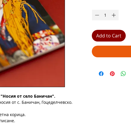
Quantity
*
Add to Cart
 "Носия от село Баничан".
осия от с. Баничан, Гоце­делчевско.
етна корица.
 писане.