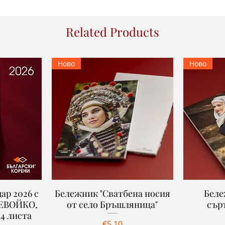
Related Products
Ново
Ново
ар 2026 с
Бележник "Сватбена носия
Quick View
Беле
ДЕВОЙКО,
от село Бръшляница"
сър
4 листa
Price
€5.10