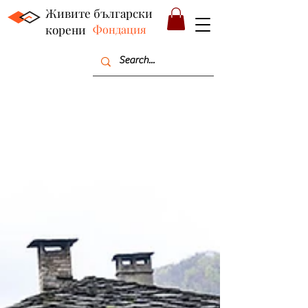
Живите български
корени
Фондация