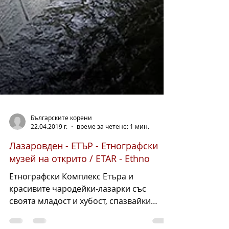
Българските корени
22.04.2019 г.
време за четене: 1 мин.
Лазаровден - ЕТЪР - Етнографски
музей на открито / ETAR - Ethno
Етнографски Комплекс Етъра и
красивите чародейки-лазарки със
своята младост и хубост, спазвайки