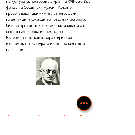
на културата, построена в края на XVIII век. Във
фонда на Общински музей – Ардино,
преобладават движимите етнографски
паметници и колекции от отделни историко-
битови предмети и технически комплекси от
османския период и епохата на
Възраждането, които характеризират
икономиката, културата и бита на местното
население.
Фондация „Димитър Талев”
Фондация „Димитър Талев” е създадена през
2018 г. в гр. Сандански в обществена полза.