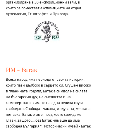
организирана в 30 експозиционни зали, в
които се поместват експозициите на отдел
Археология, Етнография и Природа.
ИМ - Батак
Всеки народ има периоди от своята история,
които пази дълбоко в сърцето си. Сгушен високо
в планината Родопи, Батак е символ на силата
на българския дух, на смелостта и на
саможертвата в името на една велика кауза -
свободата. Свобода - чакана, жадувана, мечтана
пет века! Батак е име, пред което свеждаме
глави, защото „…без Батак нямаше да има
свободна България!”. Исторически музей - Батак