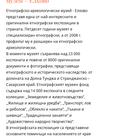
музей – Eлхово
Етнографско-археологически музей - Елхово
представя една от най-интересните и
оригинални етнографски експозиции в
страната. Петдесет години музеят е
специализиран етнографски, а от 2008 г.
профилът му е разширен на етнографско-
археологически.
В момента музеят съхранява над 23 000
експоната и повече от 8000 оригинални
документи и фотографии, представящи
етнографското и историческото наследство от
долината на Долна Тунджа и Странджанско –
Сакарския край. Етнографският музеен фонд
съдържа над 14 000 експоната в следните
колекции: ,,Земеделие и животновъдство”,
,,Жилище и жилищна уредба”, ,,Транспорт, лов
и риболов”, ,,Облекло и накити”, ,,Тъкани и
шевици”, ,,Традиционни занаяти” и
,,Художествено народно творчество”.
В етнографската експозиция са представени
основните поминъци на населението от края