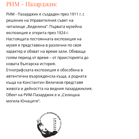
РИМ - Пазарджик
РИМ - Пазарджик е създаден през 1911 г. с
решение на Управителния съвет на
читалище „Виделина”. Първата музейна
експозиция е открита през 1924 г.
Настоящата постоянната експозиция на
музея е представена в различни по своя
характер и обхват на време зали. Обхваща
голям период от време – от праисторията до
новата българска история.
Етнографската експозиция е обособена в
автентична възрожденска къща, а родната
къща на Константин Величков представя
живота и дейността на видния пазарджиклия.
Обект на РИМ-Пазарджик е и „Селищна
могила Юнаците“.