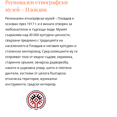
Регионален етнографски
музей – Пловдив
Регионален етнографски музей – Пловдив
е
основан през 1917 г. и е винаги отворен за
любознателни и търсещи люде. Музеят
съхранява над 40 000 културни ценности,
свързани предимно с традицията на
населението в Пловдив и неговия културен и
стопански хинтерланд. Сред колекциите му се
открояват тези от медни съдове, керамика,
старинни оръжия, овчарска дърворезба,
накити и църковна утвар, шити и плетени
дантели, костюми от цялата българска
етническа територия, музикални
инструменти, градски интериор.