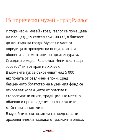
Исторически музей - град Разлог
Исторически музей - град Разлог се помещава
на площад „15 септември 1903 г.”, в близост
до центъра на града. Музеят е част от
поредица възрожденски къщи, които са
обявени за паметници на архитектурата.
Сградата е модел Разложко–Чепинска къща,
„братов” тип от края на ХIХ век.
В момента тук се съхраняват над 5 000
експоната от различни епохи. Сред
безценното богатство на музейния фонд се
открояват колекциите от оръжие и
старопечатни книги, традиционно местно
облекло и произведения на разложките
майстори занаятчии.
В музейните експозиции са представени
археологически находки от различни епохи.