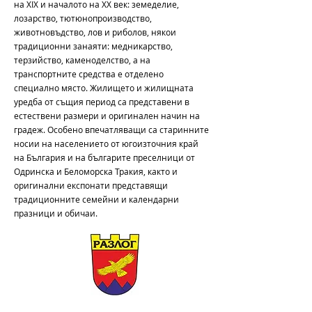
на XIX и началото на XX век: земеделие,
лозарство, тютюнопроизводство,
животновъдство, лов и риболов, някои
традиционни занаяти: медникарство,
терзийство, каменоделство, а на
транспортните средства е отделено
специално място. Жилището и жилищната
уредба от същия период са представени в
естествени размери и оригинален начин на
градеж. Особено впечатляващи са старинните
носии на населението от югоизточния край
на България и на българите преселници от
Одринска и Беломорска Тракия, както и
оригинални експонати представящи
традиционните семейни и календарни
празници и обичаи.