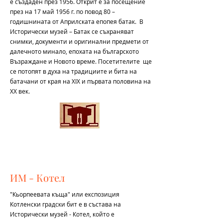
е създаден през 1956. Открит е за посещение
през на 17 май 1956 г. по повод 80 –
годишнината от Априлската епопея батак. В
Исторически музей – Батак се съхраняват
снимки, документи и оригинални предмети от
далечното минало, епохата на българското
Възраждане и Новото време. Посетителите ще
се потопят в духа на традициите и бита на
батачани от края на XIX и първата половина на
ХХ век.
ИМ - Котел
"Кьорпеевата къща" или експозиция
Котленски градски бит е в състава на
Исторически музей - Котел, който е