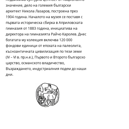
значение, дело на големия български
архитект Никола Лазаров, построена през
1904 година. Началото на музея се поставя с
първата историческа сбирка в Априловската
гимназия от 1883 година, инициатива на
директора на гимназията Райчо Каролев. Днес
богатата му колекция включва 120 000
фондови единици от епохата на палеолита,
късноантичната цивилизация по тези земи
(IV – VI в. пр.н.е.), Първото и Второто българско
царство, османското владичество,
Възраждането, индустриалния подем до наши
дни.