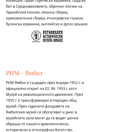
колекции: праисторическа керамика, градски
бит в Средновековието, оброчни плочки на
Тракийския конник, иконна сбирка,
нумизматична сбирка, етнографски тъкани,
бусинска керамика, английско и руско оръжие.
РИМ - Ямбол
РИМ Ямбол е създаден през януари 1952 г. и
официално открит на
02. 06. 1953
г. като
Музей на революционното движение. През
1955 г. е трансформиран в Народен общ
музей. През годините фондовете на
Ямболския музей се обогатяват и днес в
музейните зали могат да се видят ценни
образци от нашето археологическо,
историческо и етнографско богатство.