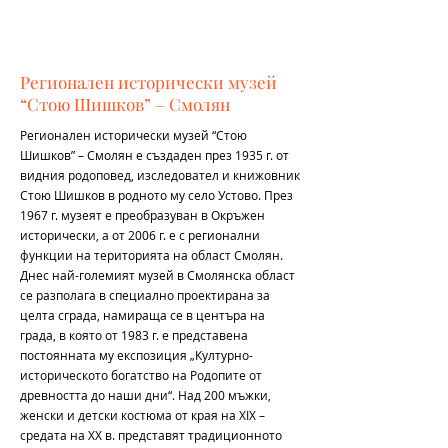
Регионален исторически музей
“Стою Шишков” – Смолян
Регионален исторически музей “Стою
Шишков” – Смолян е създаден през 1935 г. от
видния родоповед, изследовател и книжовник
Стою Шишков в родното му село Устово. През
1967 г. музеят е преобразуван в Окръжен
исторически, а от 2006 г. е с регионални
функции на територията на област Смолян.
Днес най-големият музей в Смолянска област
се разполага в специално проектирана за
целта сграда, намираща се в центъра на
града, в която от 1983 г. е представена
постоянната му експозиция „Културно-
историческото богатство на Родопите от
древността до наши дни“. Над 200 мъжки,
женски и детски костюма от края на ХІХ –
средата на ХХ в. представят традиционното