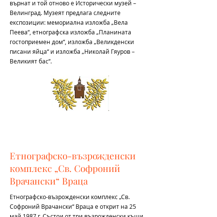
върнат и той отново е Исторически музей –
Велинград. Музеят предлага следните
експозиции: мемориална изложба „Вела
Пеева“, етнографска изложба „Планината
гостоприемен дом“, изложба „Великденски
писани яйца“ и изложба „Николай Гяуров –
Великият бас“.
Етнографско-възрожденски
комплекс „Св. Софроний
Врачански“ Враца
Етнографско-възрожденски комплекс „Св.
Софроний Врачански“ Враца е открит на 25
май 1987 г. Състои от три възрожденски къщи,