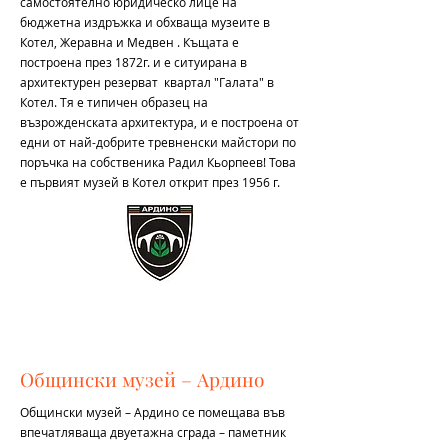
самостоятелно юридическо лице на
бюджетна издръжка и обхваща музеите в
Котел, Жеравна и Медвен . Къщата е
построена през 1872г. и е ситуирана в
архитектурен резерват квартал "Галата" в
Котел. Тя е типичен образец на
възрожденската архитектура, и е построена от
едни от най-добрите тревненски майстори по
поръчка на собственика Радил Кьорпеев! Това
е първият музей в Котел открит през 1956 г.
Общински музей – Ардино
Общински музей – Ардино се помещава във
впечатляваща двуетажна сграда – паметник