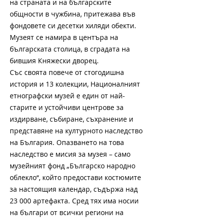
на страната и на българските
общности в чужбина, притежава във
фондовете си десетки хиляди обекти.
Музеят се намира в центъра на
българската столица, в сградата на
бившия Княжески дворец.
Със своята повече от стогодишна
история и 13 колекции, Националният
етнографски музей е един от най-
старите и устойчиви центрове за
издирване, събиране, съхранение и
представяне на културното наследство
на България. Опазването на това
наследство е мисия за музея – само
музейният фонд „Българско народно
облекло“, който предостави костюмите
за настоящия календар, съдържа над
23 000 артефакта. Сред тях има носии
на българи от всички региони на