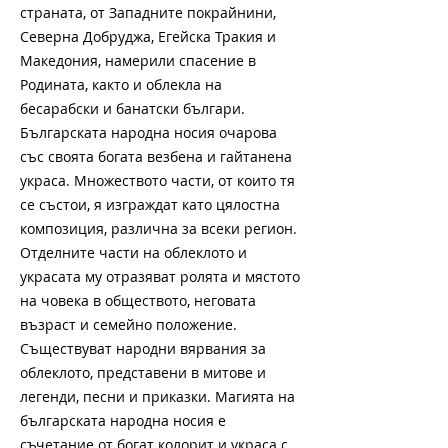
страната, от Западните покрайнини,
Северна Добруджа, Егейска Тракия и
Македония, намерили спасение в
Родината, както и облекла на
бесарабски и банатски българи.
Българската народна носия очарова
със своята богата везбена и гайтанена
украса. Множеството части, от които тя
се състои, я изграждат като цялостна
композиция, различна за всеки регион.
Отделните части на облеклото и
украсата му отразяват ролята и мястото
на човека в обществото, неговата
възраст и семейно положение.
Съществуват народни вярвания за
облеклото, представени в митове и
легенди, песни и приказки. Магията на
българската народна носия е
съчетание от богат колорит и украса с