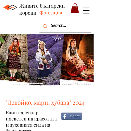
Живите български
корени
Фондация
"Девойко, мари, хубава" 2024
Един календар,
Share
посветен на красотата
и духовната сила на
българката