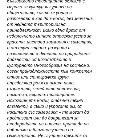
българското традиционно облекло e
мерило за културния уровен на
обществото, което се усеща и
разпознава в коя да е носия, без значение
от нейната териториална
принадлежност. Всяка една дреха от
недалечното минало отразява усета за
красота, цветова хармония и симетрия,
а от друга страна, разкрива и
познаването в детайли на природните
дадености. За богатството и
културното многообразие на костюма,
освен принадлежността към конкретен
етнос или етнографска група,
определяща роля са имали пола,
възрастта, семейното положение,
поминъка, вярата, традициите.
Някогашните носии, отделни техни
елементи, а също и украсата им, са
наситени със символика – те могат да
предпазват или да допринесат за
плодородието по нивята, приплода по
добитъка и благополучието на
семейството. Не случайно дрехите са