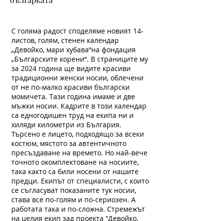
С голяма радост споделяме новият 14-
листов, голям, стенен календар
„Девойко, мари хубава“на фондация
„Българските корени“. В страниците му
за 2024 година ще видите красиви
традиционни женски носии, облечени
от не по-малко красиви български
момичета. Тази година имаме и две
мъжки носии. Кадрите в този календар
са едногодишен труд на екипа ни и
хиляди километри из България.
Търсено е лицето, подходящо за всеки
костюм, мястото за автентичното
пресъздаване на времето. Но най-вече
точното окомплектоване на носиите,
така както са били носени от нашите
предци. Екипът от специалисти, с които
се съгласуват показаните тук носии,
става все по-голям и по-сериозен. А
работата така и по-сложна. Стремежът
на целия екип зад проекта "Девойко,