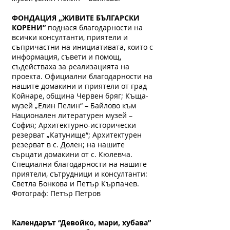
ФОНДАЦИЯ „ЖИВИТЕ БЪЛГАРСКИ
КОРЕНИ”
поднася благодарности на
всички консултанти, приятели и
съпричастни на инициативата, които с
информация, съвети и помощ,
съдействаха за реализацията на
проекта. Официални благодарности на
нашите домакини и приятели от град
Койнаре, община Червен бряг; Къща-
музей „Елин Пелин“ – Байлово към
Национален литературен музей –
София; Архитектурно-исторически
резерват „Катунище“; Архитектурен
резерват в с. Долен; на нашите
сърцати домакини от с. Кюлевча.
Специални благодарности на нашите
приятели, сътрудници и консултанти:
Светла Бонкова и Петър Кърпачев.
Фотограф: Петър Петров
Календарът “Девойко, мари, хубава”