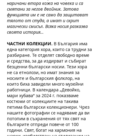
наричани втора кожа на човека и са
смятани за негов двойник. Затова
функцията им е не само да защитават
тялото от студа, а имат и скрит
магически смисъл. Всяка носия разказва
своята история…
ЧАСТНИ КОЛЕКЦИИ.
В България има
една категория хора, които са трудни за
разбиране. Те отделят свободно време
и средства, за да издирват и събират
безценни български носии. Тези хора
не са етнолози, но имат знания за
носиите и българския фолклор, на
които биха завидели много музейни
работници. В календара „Девойко,
мари хубава“ за 2024 г. показваме
костюми от колекциите на такива
петима български колекционери. Чрез
нашите фотографии се надяваме да ви
потопим в съхранения от тях свят на
българите отпреди повече от 100
години. Свят, богат на хармония на
шарки, изобилстващ на стилизации на