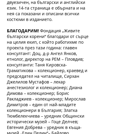
двуезичен, на български и английски
език. 14-та страница е обърната и на
нея са показани и описани всички
костюми в изданието.
БЛАГОДАРИМ!
Фондация „Живите
български корени“ благодари от сърце
на целия екип, с който работихме по
проекта през тази година: главен
консултант: Доц. д-р Ангел Янков,
етнолог, директор на РЕМ – Пловдив;
консултанти: Таня Кировска-
Граматикова – колекционер, краевед и
председател на читалище, Сирхан
Джелилов Мустафов – лекар
анестезиолог и колекционер; Диана
Димова – колекционер; Борис
Ракладжиев - колекционер; Мирослав
Димитров – един от най-младите
колекционери в България; Златка
Тюмбелекчиева – уредник Общински
исторически музей – Гоце Делчев;
Евгения Добрева – уредник в къща-
музей „Елин Пелин“– Байлово.