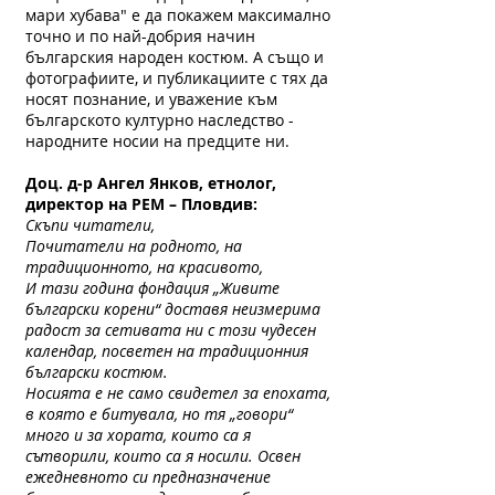
мари хубава" е да покажем максимално
точно и по най-добрия начин
българския народен костюм. А също и
фотографиите, и публикациите с тях да
носят познание, и уважение към
българското културно наследство -
народните носии на предците ни.
Доц. д-р Ангел Янков, етнолог,
директор на РЕМ – Пловдив:
Скъпи читатели,
Почитатели на родното, на
традиционното, на красивото,
И тази година фондация „Живите
български корени“ доставя неизмерима
радост за сетивата ни с този чудесен
календар, посветен на традиционния
български костюм.
Носията e не само свидетел за епохата,
в която е битувала, но тя „говори“
много и за хората, които са я
сътворили, които са я носили. Освен
ежедневното си предназначение