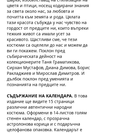
цветя и птици, носещ кодирани знания
за света около нас, за любовта и
почитта към земята и рода. Цялата
тази красота събужда у нас чувство на
гордост от предците ни, които въпреки
тежкия живот са имали усет за
красивото. Щастливи сме, че тези
костюми са оцелели до нас и можем да
ви ги покажем. Поклон пред
събираческата дейност на
колекционерите Таня Граматикова,
Сирхан Мустафов, Диана Димова, Борис
Ракладжиев и Мирослав Димитров. И
дълбок поклон пред уменията и
познанията на предците ни.
СЪДЪРЖАНИЕ НА КАЛЕНДАРА.
В това
издание ще видите 15 страници
различни автентични народни
костюма. Оформени в 14-листов голям
стенен календар, с прозрачна
астролонова корица и с подаръчна
целофанова опаковка. Календарът е