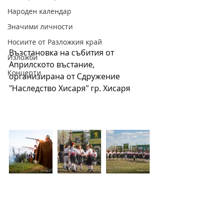
Народен календар
Значими личности
Носиите от Разложкия край
Възстановка на събития от 
Изложби
Априлското въстание, 
Концерти
организирана от Сдружение 
"Наследство Хисаря" гр. Хисаря