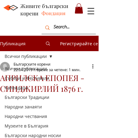
Живите български
корени
Фондация
Публикация
Регистрирайте се
Всички публикации
Българските корени
Всички публикации
22.04.2019 г.
време за четене: 1 мин.
АПРИЛСКА ЕПОПЕЯ -
Събори и Фестивали
СИНДЖИРЛИЙ 1876 г.
Календари
Български Традиции
Народни занаяти
Народни чествания
Музеите в България
Български народни носии