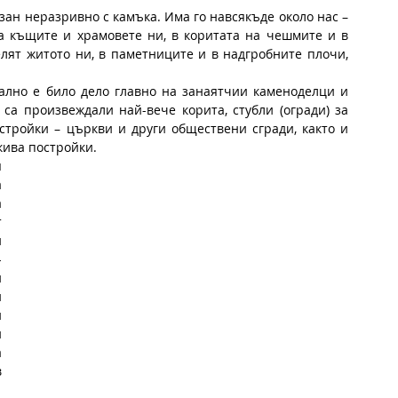
н неразривно с камъка. Има го навсякъде около нас – 
на къщите и храмовете ни, в коритата на чешмите и в 
лят житото ни, в паметниците и в надгробните плочи, 
лно е било дело главно на занаятчии каменоделци и 
са произвеждали най-вече корита, стубли (огради) за 
стройки – църкви и други обществени сгради, както и 
кива постройки.
 
 
 
 
 
-
 
 
 
 
 
 