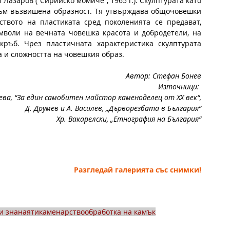
 Лазаров (“Сирийско момиче”, 1965 г.). Скулптурата като 
към възвишена образност. Тя утвърждава общочовешки 
твото на пластиката сред поколенията се предават, 
воли на вечната човешка красота и добродетели, на 
ръб. Чрез пластичната характеристика скулптурата 
 и сложността на човешкия образ.
Автор: Стефан Бонев
Източници: 
ева, “За един самобитен майстор каменоделец от XX век“,
Д. Друмев и А. Василев, „Дърворезбата в България”
Хр. Вакарелски, „Етнография на България”
Разгледай галерията със снимки!
и знанаяти
каменарство
обработка на камък