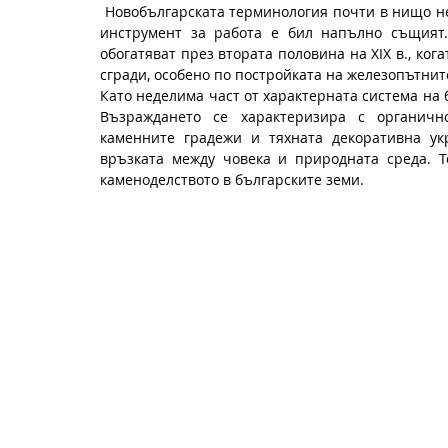
 Новобългарската терминология почти в нищо не е отстъпила от тия форми, което показва, че и самият 
инструмент за работа е бил напълно същият.
обогатяват през втората половина на XIX в., ког
сгради, особено по постройката на железопътнит
Като неделима част от характерната система на 
Възраждането се характеризира с органичн
каменните градежи и тяхната декоративна ук
връзката между човека и природната среда. Т
каменоделството в българските земи.