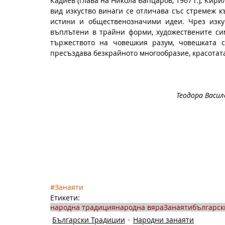
Кадиев (глава на Никола Вапцаров, 1967 г.), Кирил
вид изкуство винаги се отличава със стремеж 
истини и общественозначими идeи. Чрез изкус
въплътени в трайни форми, художествените сим
тържеството на човешкия разум, човешката ск
пресъздава безкрайното многообразие, красотата
Теодора Васил
#Занаяти
Етикети:
народна традиция
народна вяра
Занаяти
българск
Български Традиции
Народни занаяти