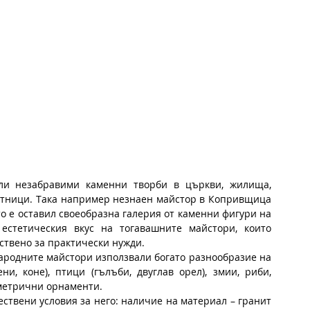
ли незабравими каменни творби в църкви, жилища, 
етници. Така например незнаен майстор в Копривщица 
 е оставил своеобразна галерия от каменни фигури на 
естетическия вкус на тогавашните майстори, които 
нствено за практически нужди.
ародните майстори използвали богато разнообразие на 
и, коне), птици (гълъби, двуглав орел), змии, риби, 
еометрични орнаменти.
ствени условия за него: наличие на материал – гранит 