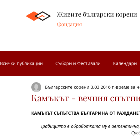
Живите български корени
Фондация
Всички публикации
Събори и Фестивали
Календари
Българските корени
3.03.2016 г.
време за ч
Народни занаяти
Народни чествания
Музеите 
Камъкът - вечния спътни
КАМЪКЪТ СЪПЪТСТВА БЪЛГАРИНА ОТ РАЖДАНЕ
Български народни носии
Народен календар
З
Традицията в обработката му е автентична, б
Сре
Носиите от Разложкия край
Изложби
Концерти