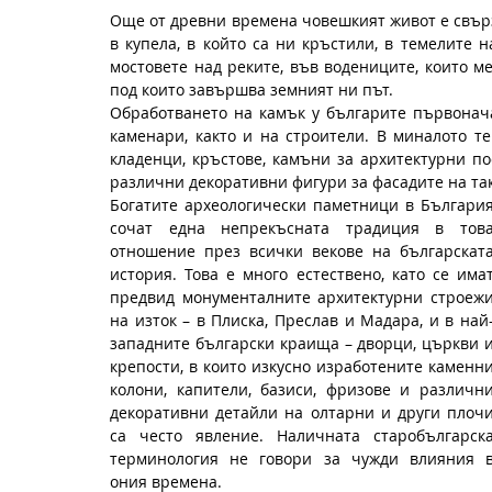
Още от древни времена човешкият живот е свърза
в купела, в който са ни кръстили, в темелите 
мостовете над реките, във водениците, които ме
под които завършва земният ни път.
Обработването на камък у българите първонача
каменари, както и на строители. В миналото те 
кладенци, кръстове, камъни за архитектурни по
различни декоративни фигури за фасадите на та
Богатите археологически паметници в България
сочат една непрекъсната традиция в това
отношение през всички векове на българската
история. Това е много естествено, като се имат
предвид монументалните архитектурни строежи
на изток – в Плиска, Преслав и Мадара, и в най
западните български краища – дворци, църкви и
крепости, в които изкусно изработените каменни
колони, капители, базиси, фризове и различни
декоративни детайли на олтарни и други плочи
са често явление. Наличната старобългарска
терминология не говори за чужди влияния в
ония времена.