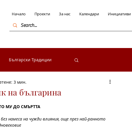
Начало
Проекти
За нас
Календари
Инициативи
Български Традиции
Вход / Регистра
етене: 3 мин.
в България
к на българина
ТО МУ ДО СМЪРТТА
начими личности
ез намеса на чужди влияния, още през най-ранното 
дновековие