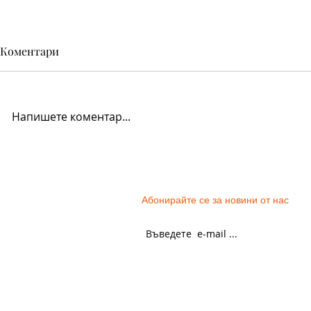
Коментари
Напишете коментар...
Магията на българската
Превъплъщ
народна музика
кожата
Абонирайте се за новини от нас
ОБЩИ УСЛОВИЯ
ПАРТНЬОРИ