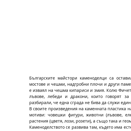
Българските майстори каменоделци са остави
мостове и чешми, надгробни плочи и други пам
е изваял на чешма кипариси и змия. Колю Фичето
лъвове, лебеди и дракони, които говорят за 
разбирали, че една сграда не бива да служи еди
В своите произведения на каменната пластика н
мотиви: човешки фигури, животни (лъвове, елен
растения (цветя, лози, розети), а също така и г
Каменоделството се развива там, където има есте