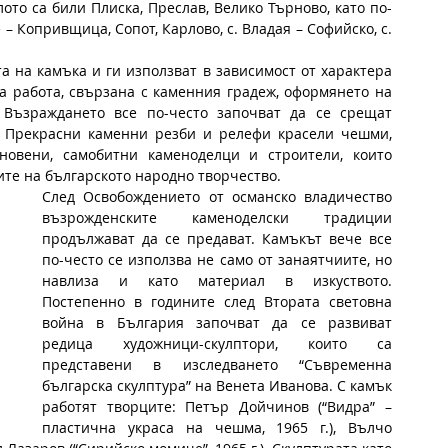
то са били Плиска, Преслав, Велико Търново, като по-
– Копривщица, Сопот, Карлово, с. Владая – Софийско, с. 
 на камъка и ги използват в зависимост от характера 
а работа, свързана с каменния градеж, оформянето на 
 Възраждането все по-често започват да се срещат 
 Прекрасни каменни резби и релефи красели чешми, 
овени, самобитни каменоделци и строители, които 
ите на българското народно творчество.
След Освобождението от османско владичество 
възрожденските каменоделски традиции 
продължават да се предават. Камъкът вече все 
по-често се използва не само от занаятчиите, но 
навлиза и като материал в изкуството. 
Постепенно в годините след Втората световна 
война в България започват да се развиват 
редица художници-скулптори, които са 
представени в изследването “Съвременна 
българска скулптура” на Венета Иванова. С камък 
работят творците: Петър Дойчинов (“Видра” – 
пластична украса на чешма, 1965 г.), Вълчо 