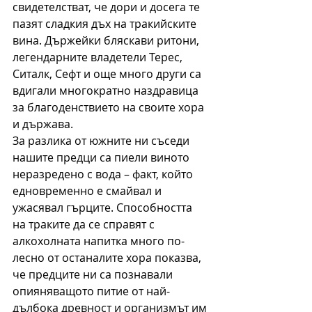
свидетелстват, че дори и досега те 
пазят сладкия дъх на тракийските 
вина. Държейки бляскави ритони, 
легендарните владетели Терес, 
Ситалк, Сефт и още много други са 
вдигали многократно наздравица 
за благоденствието на своите хора 
и държава.
За разлика от южните ни съседи 
нашите предци са пиели виното 
неразредено с вода – факт, който 
едновременно е смайвал и 
ужасявал гърците. Способността 
на траките да се справят с 
алкохолната напитка много по-
лесно от останалите хора показва, 
че предците ни са познавали 
опияняващото питие от най-
дълбока древност и организмът им 