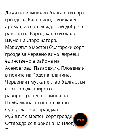
Димятът е типичен български сорт 
грозде за бяло вино, с уникален 
аромат, и се отглежда най-добре в 
района на Варна, както и около 
Шумен и Стара Загора.
Маврудът е местен български сорт 
грозде за червено вино, виреещ 
единствено в района на 
Асеновград, Пазарджик, Пловдив и 
в полите на Родопа планина.
Червеният мускат е стар български 
сорт грозде, широко 
разпространен в района на 
Подбалкана, основно около 
Сунгурларе и Стралджа.
Рубинът е местен сорт грозде. 
Отглежда се в района на Пловдив и 