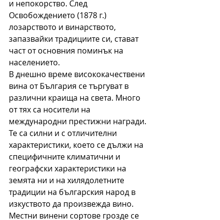
и непокорство. След 
Освобождението (1878 г.) 
лозарството и винарството, 
запазвайки традициите си, стават 
част от основния поминък на 
населението.
В днешно време висококачествени 
вина от България се търгуват в 
различни краища на света. Много 
от тях са носители на 
международни престижни награди. 
Те са силни и с отличителни 
характеристики, което се дължи на 
специфичните климатични и 
географски характеристики на 
земята ни и на хилядолетните 
традиции на българския народ в 
изкуството да произвежда вино.
Местни винени сортове грозде се 