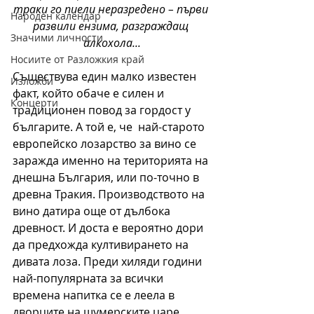
траки го пиели неразредено – първи 
Народен календар
развили ензима, разграждащ 
Значими личности
алкохола...
Носиите от Разложкия край
Съществува един малко известен 
Изложби
факт, който обаче е силен и 
Концерти
традиционен повод за гордост у 
българите. А той е, че  най-старото 
европейско лозарство за вино се 
заражда именно на територията на 
днешна България, или по-точно в 
древна Тракия. Производството на 
вино датира още от дълбока 
древност. И доста е вероятно дори 
да предхожда култивирането на 
дивата лоза. Преди хиляди години 
най-популярната за всички 
времена напитка се е леела в 
дворците на шумерските царе, 