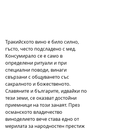
Тракийското вино е било силно, 
гъсто, често подсладено с мед. 
Консумирало се е само в 
определени ритуали и при 
специални поводи, винаги 
свързани с общуването със 
сакралното и божественото.
Славяните и българите, идвайки по 
тези земи, се оказват достойни 
приемници на този занаят. През 
османското владичество 
виноделието вече става едно от 
мерилата за народностен престиж 