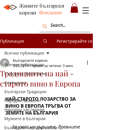
Живите български
корени
Фондация
Публикация
Регистрирайте се
Всички публикации
Българските корени
Всички публикации
3.03.2016 г.
време за четене: 3 мин.
Традициите на най -
Събори и Фестивали
старото вино в Европа
Календари
Български Традиции
НАЙ-СТАРОТО ЛОЗАРСТВО ЗА 
Народни занаяти
ВИНО В ЕВРОПА ТРЪГВА ОТ 
Народни чествания
ЗЕМИТЕ НА БЪЛГАРИЯ
Музеите в България
За ужас на гърците, древните 
Български народни носии