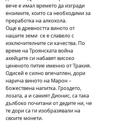
вече е имал времето да изгради 
ензимите, които са необходими за 
преработка на алкохола.
Още в древността виното от 
нашите земи  се е славело с 
изключителните си качества. По 
време на Троянската война 
ахейците си набавят високо 
цененото питие именно от Тракия. 
Одисей е силно впечатлен, дори 
нарича виното на Марон – 
божествена напитка. Гроздето, 
лозата, а и самият Дионис, са така 
дълбоко почитани от дедите ни, че 
те дори са ги изобразявали на 
своите монети.