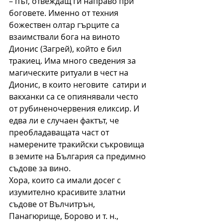
– път, отвеждащ ги направо при 
боговете. Именно от техния 
божествен олтар гърците са 
взаимствали бога на виното 
Дионис (Загрей), който е бил 
тракиец. Има много сведения за 
магическите ритуали в чест на 
Дионис, в които неговите  сатири и 
вакханки са се опиянявали често 
от рубиненочервения еликсир. И 
едва ли е случаен фактът, че 
преобладаващата част от 
намерените тракийски съкровища 
в земите на България са предимно 
съдове за вино.
Хора, които са имали досег с 
изумително красивите златни 
съдове от Вълчитрън, 
Панагюрище, Борово и т. н., 