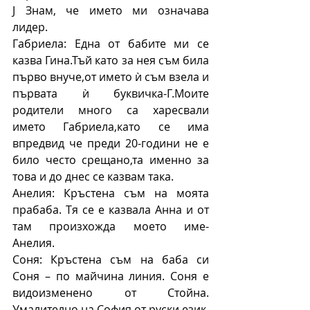
J Знам, че името ми означава 
лидер.
Габриела: Една от бабите ми се 
казва Гина.Тъй като за нея съм била 
първо внуче,от името ѝ съм взела и 
първата ѝ буквичка-Г.Моите 
родители много са харесвали 
името Габриела,като се има 
впредвид че преди 20-години не е 
било често срещано,та именно за 
това и до днес се казвам така.
Анелия: Кръстена съм на моята 
прабаба. Тя се е казвала Анна и от 
там произхожда моето име- 
Анелия.
Соня: Кръстена съм на баба си 
Соня – по майчина линия. Соня е 
видоизменено от Стойна. 
Умалително на София от руски език. 