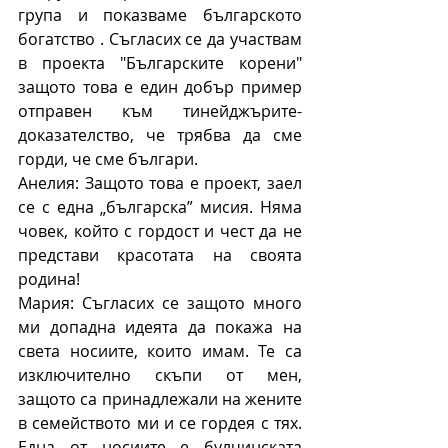
група и показваме българското 
богатство . Съгласих се да участвам 
в проекта "Българските корени" 
защото това е един добър пример 
отправен към тинейджърите- 
доказателство, че трябва да сме 
горди, че сме българи.
Анелия: Защото това е проект, заел 
се с една „българска” мисия. Няма 
човек, който с гордост и чест да не 
представи красотата на своята 
родина!
Мария: Съгласих се защото много 
ми допадна идеята да покажа на 
света носиите, които имам. Те са 
изключително скъпи от мен, 
защото са принадлежали на жените 
в семейството ми и се гордея с тях. 
Една от носиите е булчинската 