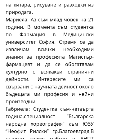
на китара, рисуване и разходки из 
природата.
Мариела: Аз съм млад човек на 21 
години. В момента съм студентка 
по Фармация в Медицински 
университет София. Стремя се да 
извличам всички необходими 
знания за професията Магистър- 
фармацевт и да се обогатявам 
културно с всякакви странични 
дейности. Интересите ми са 
свързани с научната дейност около 
бъдещата ми професия и нейни 
производни. 
Габриела: Студентка съм-четвърта 
година,специалност “Българска 
народна хореография” към ЮЗУ 
“Неофит Рилски” гр.Благоевград.В 
същото време работя в АНПТ 