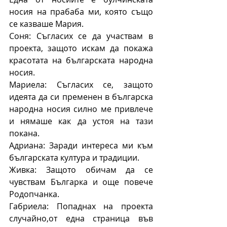
носия на прабаба ми, която също 
се казваше Мария.
Соня: Съгласих се да участвам в 
проекта, защото искам да покажа 
красотата на българската народна 
носия.
Мариела: Съгласих се, защото 
идеята да си пременен в българска 
народна носия силно ме привлече 
и нямаше как да устоя на тази 
покана.
Адриана: Заради интереса ми към 
българската култура и традиции.
Живка: Защото обичам да се 
чувствам Българка и още повече 
Родопчанка.
Габриела: Попаднах на проекта 
случайно,от една страница във 