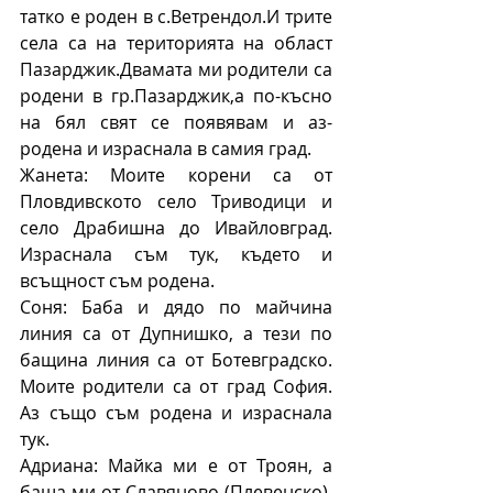
татко е роден в с.Ветрендол.И трите 
села са на територията на област 
Пазарджик.Двамата ми родители са 
родени в гр.Пазарджик,а по-късно 
на бял свят се появявам и аз-
родена и израснала в самия град.
Жанета: Моите корени са от 
Пловдивското село Триводици и 
село Драбишна до Ивайловград. 
Израснала съм тук, където и 
всъщност съм родена.
Соня: Баба и дядо по майчина 
линия са от Дупнишко, а тези по 
бащина линия са от Ботевградско. 
Моите родители са от град София. 
Аз също съм родена и израснала 
тук.
Адриана: Майка ми е от Троян, а 
баща ми от Славяново (Плевенско), 