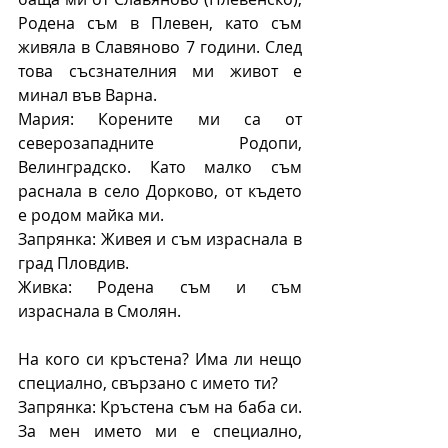
Родена съм в Плевен, като съм 
живяла в Славяново 7 години. След 
това съсзнателния ми живот е 
минал във Варна.
Мария: Корените ми са от 
северозападните Родопи, 
Велинградско. Като малко съм 
раснала в село Дорково, от където 
е родом майка ми.
Запрянка: Живея и съм израснала в 
град Пловдив.
Живка: Родена съм и съм 
израснала в Смолян.
На кого си кръстена? Има ли нещо 
специално, свързано с името ти?
Запрянка: Кръстена съм на баба си. 
За мен името ми е специално, 