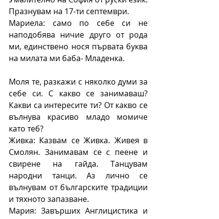
Празнувам на 17-ти септември.
Мариела: само по себе си не 
наподобява ничие друго от рода 
ми, единствено нося първата буква 
на милата ми баба- Младенка.
Моля те, разкажи с няколко думи за 
себе си. С какво се занимаваш? 
Какви са интересите ти? От какво се 
вълнува красиво младо момиче 
като теб?
Живка: Казвам се Живка. Живея в 
Смолян. Занимавам се с пеене и 
свирене на гайда. Танцувам 
народни танци. Аз лично се 
вълнувам от българските традиции 
и тяхното запазване.
Мария: Завърших Англицистика и 