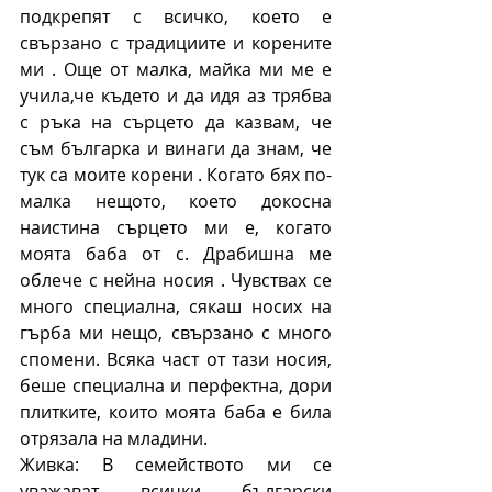
подкрепят с всичко, което е 
свързано с традициите и корените 
ми . Още от малка, майка ми ме е 
учила,че където и да идя аз трябва 
с ръка на сърцето да казвам, че 
съм българка и винаги да знам, че 
тук са моите корени . Когато бях по-
малка нещото, което докосна 
наистина сърцето ми е, когато 
моята баба от с. Драбишна ме 
облече с нейна носия . Чувствах се 
много специална, сякаш носих на 
гърба ми нещо, свързано с много 
спомени. Всяка част от тази носия, 
беше специална и перфектна, дори 
плитките, които моята баба е била 
отрязала на младини.
Живка: В семейството ми се 
уважават всички български 