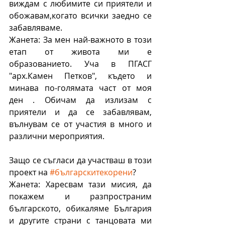
виждам с любимите си приятели и 
обожавам,когато всички заедно се 
забавляваме.
Жанета: За мен най-важното в този 
етап от живота ми е 
образованието. Уча в ПГАСГ 
"арх.Камен Петков", където и 
минава по-голямата част от моя 
ден . Обичам да излизам с 
приятели и да се забавлявам, 
вълнувам се от участия в много и 
различни мероприятия.
Защо се съгласи да участваш в този 
проект на 
#българскитекорени
?
Жанета: Харесвам тази мисия, да 
покажем и разпространим 
българското, обикаляме България 
и другите страни с танцовата ми 