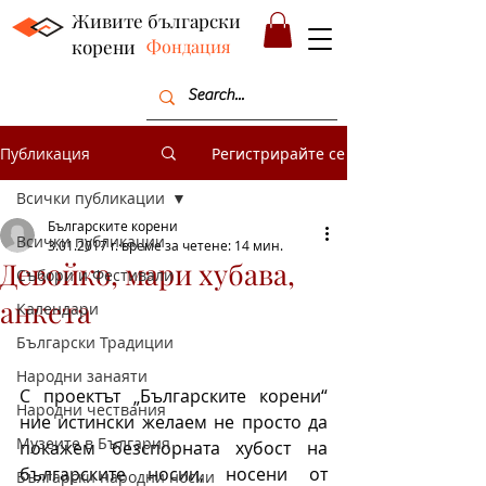
Живите български
корени
Фондация
Публикация
Регистрирайте се
Всички публикации
Българските корени
Всички публикации
3.01.2017 г.
време за четене: 14 мин.
Девойко, мари хубава,
Събори и Фестивали
анкета
Календари
Български Традиции
Народни занаяти
С проектът „Българските корени“ 
Народни чествания
ние истински желаем не просто да 
Музеите в България
покажем безспорната хубост на 
българските носии, носени от 
Български народни носии