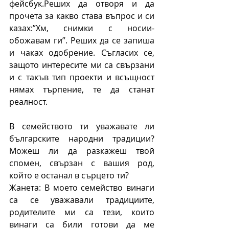
фейсбук.Реших да отворя и да 
прочета за какво става въпрос и си 
казах:”Хм, снимки с носии-
обожавам ги”. Реших да се запиша 
и чаках одобрение. Съгласих се, 
защото интересите ми са свързани 
и с такъв тип проекти и всъщност 
нямах търпение, те да станат 
реалност.
В семейството ти уважавате ли 
българските народни традиции? 
Можеш ли да разкажеш твой 
спомен, свързан с вашия род, 
който е останал в сърцето ти?
Жанета: В моето семейство винаги 
са се уважавали традициите, 
родителите ми са тези, които 
винаги са били готови да ме 