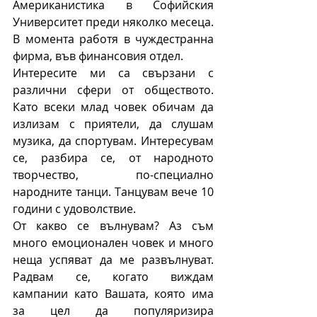
Американистика в Софийския 
Университет преди няколко месеца. 
В момента работя в чуждестранна 
фирма, във финансовия отдел.
Интересите ми са свързани с 
различни сфери от обществото. 
Като всеки млад човек обичам да 
излизам с приятели, да слушам 
музика, да спортувам. Интересувам 
се, разбира се, от народното 
творчество, по-специално 
народните танци. Танцувам вече 10 
години с удоволствие.
От какво се вълнувам? Аз съм 
много емоционален човек и много 
неща успяват да ме развълнуват. 
Радвам се, когато виждам 
кампании като Вашата, която има 
за цел да популяризира 