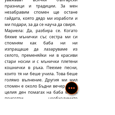
празници и традиции. За мен 
незабравим спомен ще остане 
гайдата, която дядо ми изработи и 
ми подари, за да се науча да свиря.
Мариела: Да, разбира се. Когато 
бяхме мънички със сестра ми си 
спомням как баба ни ни 
изпращаше да лазаруваме из 
селото, пременяйки ни в красиви 
стари носии и с мънички плетени 
кошнички в ръка. Пеехме песни, 
които тя ни беше учила. Това беше 
голямо вълнение. Другия ми мил 
спомен е около Бъдни вечер. През 
целия ден помагах на баба ми да 
приготви необходимите 
традиционни ястия и нямах 
търпение да седнем всички заедно 