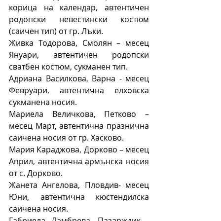
корица на календар, автентичен 
родопски невестински костюм 
(саичен тип) от гр. Лъки.
Живка Тодорова, Смолян – месец 
Януари, автентичен родопски 
сватбен костюм, сукманен тип.
Адриана Василкова, Варна - месец 
Февруари, автентична елховска 
сукманена носия.
Мариела Величкова, Петково – 
месец Март, автентична празнична 
саичена носия от гр. Хасково.
Мария Караджова, Дорково – месец 
Април, автентична армънска носия 
от с. Дорково.
Жанета Ангелова, Пловдив- месец 
Юни, автентична кюстендилска 
саичена носия.
Габриела Ламбрева, Пазарждик - 