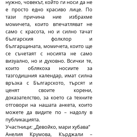
нужно, човекът, който ги носи да не 
е просто едно красиво лице. По 
тази причина ние избрахме 
момичета, които впечатляват не 
само с красота, но и силно тачат 
българския фолклор и 
българщината, момичета, които ще 
се съчетаят с носията не само 
визуално, но и духовно. Всички те, 
които облякоха носиите за 
тазгодишния календар, имат силна 
връзка с Българското, търсят и 
ценят своите корени, 
доказателство, за което са техните 
отговори на нашата анкета, които 
можете да видите по – надолу в 
публикацията.
Участници: „Девойко, мари хубава“
Анелия Крумова, Кърджали – 