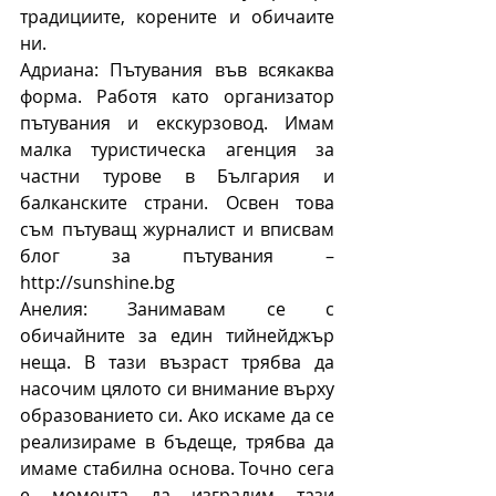
традициите, корените и обичаите 
ни.
Адриана: Пътувания във всякаква 
форма. Работя като организатор 
пътувания и екскурзовод. Имам 
малка туристическа агенция за 
частни турове в България и 
балканските страни. Освен това 
съм пътуващ журналист и вписвам 
блог за пътувания – 
http://sunshine.bg
Анелия: Занимавам се с 
обичайните за един тийнейджър 
неща. В тази възраст трябва да 
насочим цялото си внимание върху 
образованието си. Ако искаме да се 
реализираме в бъдеще, трябва да 
имаме стабилна основа. Точно сега 
е момента да изградим тази 