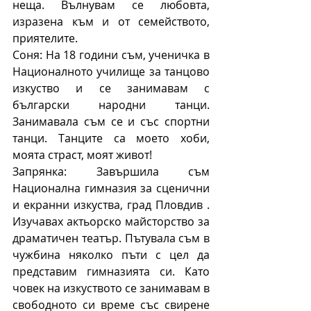
неща. Вълнувам се любовта, 
изразена към и от семейството, 
приятелите.
Соня: На 18 години съм, ученичка в 
Националното училище за танцово 
изкуство и се занимавам с 
български народни танци. 
Занимавала съм се и със спортни 
танци. Танците са моето хоби, 
моята страст, моят живот!
Запрянка: Завършила съм 
Национална гимназия за сценични 
и екранни изкуства, град Пловдив . 
Изучавах актьорско майсторство за 
драматичен театър. Пътувала съм в 
чужбина няколко пъти с цел да 
представим гимназията си. Като 
човек на изкуството се занимавам в 
свободното си време със свирене 