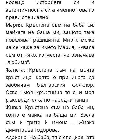
носещо историята си и 
автентичността си а именно това го 
прави специално.
Мария: Кръстена съм на баба си, 
майката на баща ми, защото така 
повелява традицията. Много може 
да се каже за името Мария, чувала 
съм от няколко места, че означава 
„любима“.
Жанета: Кръстена съм на моята 
кръстница, която е причината да 
заобичам българския фолклор. 
Освен моя кръстница тя е и моя 
ръководителка по народни танци.
Живка: Кръстена съм на баба ми, 
която е майка на баща ми. Взела 
съм и трите й имена – Живка 
Димитрова Тодорова.
Адриана: На баба, тя е специалната 