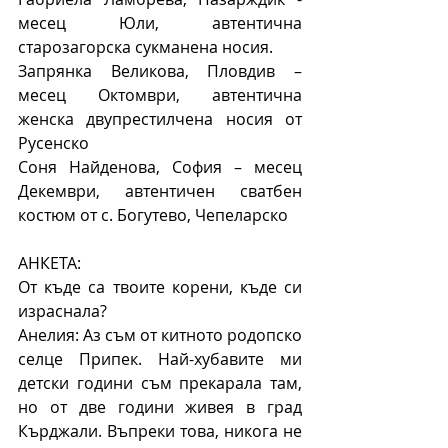
месец Юли, автентична 
старозагорска сукманена носия.
Запрянка Великова, Пловдив – 
месец Октомври, автентична 
женска двупрестилчена носия от 
Русенско
Соня Найденова, София – месец 
Декември, автентичен сватбен 
костюм от с. Богутево, Чепеларско
АНКЕТА:
От къде са твоите корени, къде си 
израснала?
Анелия: Аз съм от китното родопско 
селце Припек. Най-хубавите ми 
детски години съм прекарала там, 
но от две години живея в град 
Кърджали. Въпреки това, никога не 