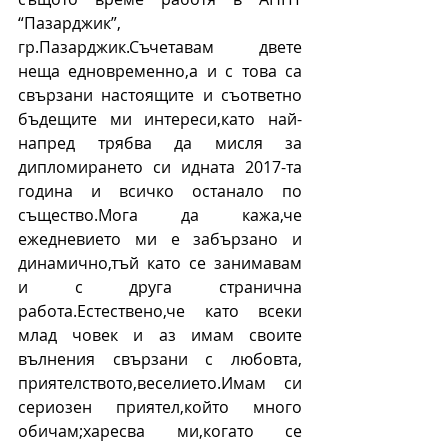
“Пазарджик”, 
гр.Пазарджик.Съчетавам двете 
неща едновременно,а и с това са 
свързани настоящите и съответно 
бъдещите ми интереси,като най-
напред трябва да мисля за 
дипломирането си идната 2017-та 
година и всичко останало по 
същество.Мога да кажа,че 
ежедневието ми е забързано и 
динамично,тъй като се занимавам 
и с друга странична 
работа.Естествено,че като всеки 
млад човек и аз имам своите 
вълнения свързани с любовта, 
приятелството,веселието.Имам си 
сериозен приятел,който много 
обичам;харесва ми,когато се 