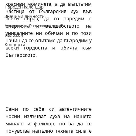
красиви момичета, а да въплътим 
Народен календар
частица от българския дух във 
Значими личности
всеки образ, да го заредим с 
енергията и вълшебството на 
Носиите от Разложкия край
уникалните ни обичаи и по този 
Изложби
начин да се опитаме да възродим у 
Концерти
всеки гордостта и обичта към 
Българското.
Сами по себе си автентичните 
носии излъчват духа на нашето 
минало и фолклор, но за да се 
почувства напълно тяхната сила е 