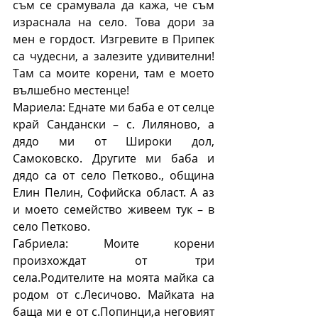
съм се срамувала да кажа, че съм 
израснала на село. Това дори за 
мен е гордост. Изгревите в Припек 
са чудесни, а залезите удивителни! 
Там са моите корени, там е моето 
вълшебно местенце!
Мариела: Еднате ми баба е от селце 
край Сандански – с. Лиляново, а 
дядо ми от Широки дол, 
Самоковско. Другите ми баба и 
дядо са от село Петково., община 
Елин Пелин, Софийска област. А аз 
и моето семейство живеем тук – в 
село Петково.
Габриела: Моите корени 
произхождат от три 
села.Родителите на моята майка са 
родом от с.Лесичово. Майката на 
баща ми е от с.Попинци,а неговият 