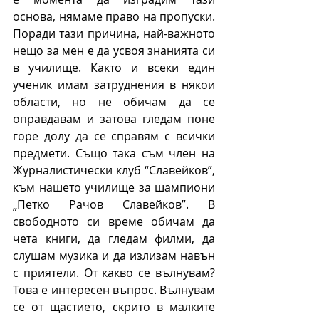
основа, нямаме право на пропуски. 
Поради тази причина, най-важното 
нещо за мен е да усвоя знанията си 
в училище. Както и всеки един 
ученик имам затруднения в някои 
области, но не обичам да се 
оправдавам и затова гледам поне 
горе долу да се справям с всички 
предмети. Също така съм член на 
Журналистически клуб “Славейков”, 
към нашето училище за шампиони 
„Петко Рачов Славейков”. В 
свободното си време обичам да 
чета книги, да гледам филми, да 
слушам музика и да излизам навън 
с приятели. От какво се вълнувам? 
Това е интересен въпрос. Вълнувам 
се от щастието, скрито в малките 