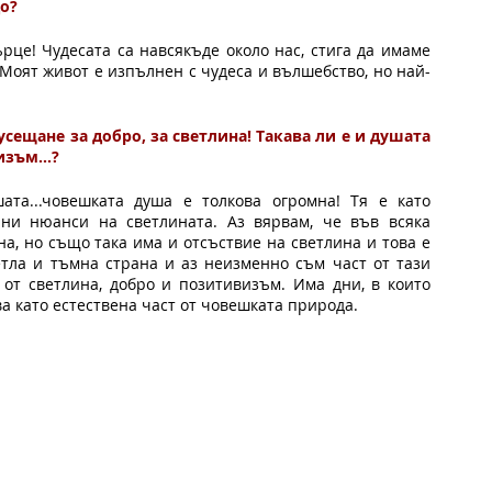
до?
рце! Чудесата са навсякъде около нас, стига да имаме 
 Моят живот е изпълнен с чудеса и вълшебство, но най-
сещане за добро, за светлина! Такава ли е и душата 
мизъм…?
ата...човешката душа е толкова огромна! Тя е като 
ни нюанси на светлината. Аз вярвам, че във всяка 
, но също така има и отсъствие на светлина и това е 
тла и тъмна страна и аз неизменно съм част от тази 
от светлина, добро и позитивизъм. Има дни, в които 
а като естествена част от човешката природа.