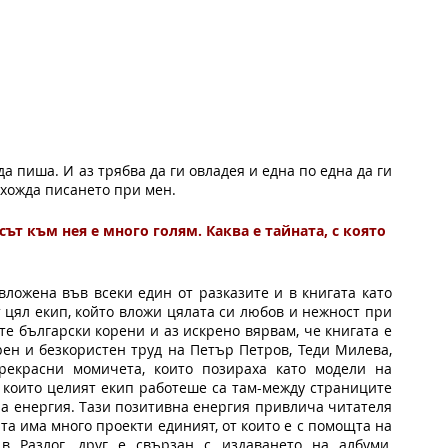
а пиша. И аз трябва да ги овладея и една по една да ги 
дхожда писането при мен.
есът към нея е много голям. Каква е тайната, с която 
вложена във всеки един от разказите и в книгата като 
 цял екип, който вложи цялата си любов и нежност при 
е български корени и аз искрено вярвам, че книгата е 
ен и безкористен труд на Петър Петров, Теди Милева, 
рекрасни момичета, които позираха като модели на 
 които целият екип работеше са там-между страниците 
на енергия. Тази позитивна енергия привлича читателя 
та има много проекти единият, от които е с помощта на 
в Разлог, друг е свързан с издаването на албуми, 