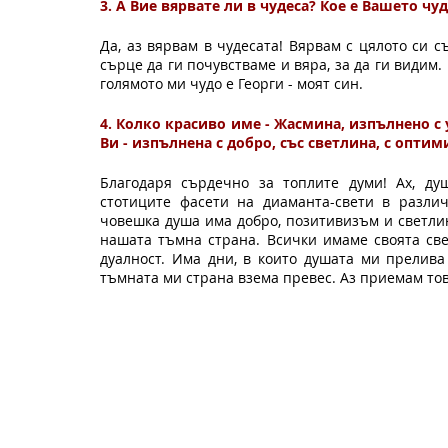
3. А Вие вярвате ли в чудеса? Кое е Вашето чу
Да, аз вярвам в чудесата! Вярвам с цялото си съ
сърце да ги почувстваме и вяра, за да ги видим.
голямото ми чудо е Георги - моят син.
4. Колко красиво име - Жасмина, изпълнено с у
Ви - изпълнена с добро, със светлина, с опти
Благодаря сърдечно за топлите думи! Ах, душ
стотиците фасети на диаманта-свети в различ
човешка душа има добро, позитивизъм и светлина
нашата тъмна страна. Всички имаме своята све
дуалност. Има дни, в които душата ми прелива 
тъмната ми страна взема превес. Аз приемам тов