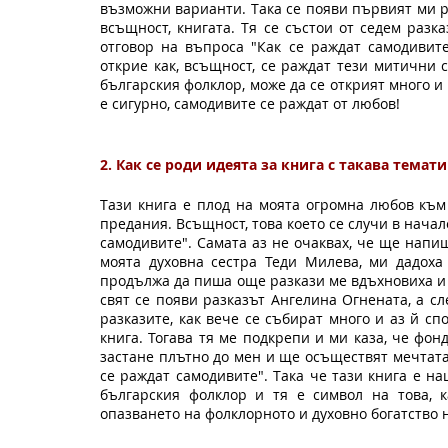
възможни варианти. Така се появи първият ми раз
всъщност, книгата. Тя се състои от седем разка
отговор на въпроса "Как се раждат самодивите?
открие как, всъщност, се раждат тези митични съ
българския фолклор, може да се открият много и 
е сигурно, самодивите се раждат от любов!
2. Как се роди идеята за книга с такава темат
Тази книга е плод на моята огромна любов към 
предания. Всъщност, това което се случи в начал
самодивите". Самата аз не очаквах, че ще напиш
моята духовна сестра Теди Милева, ми дадоха 
продължа да пиша още разкази ме вдъхновиха и м
свят се появи разказът Ангелина Огнената, а сле
разказите, как вече се събират много и аз й сп
книга. Тогава тя ме подкрепи и ми каза, че фонд
застане плътно до мен и ще осъществят мечтата м
се раждат самодивите". Така че тази книга е н
българския фолклор и тя е символ на това, 
опазването на фолклорното и духовно богатство 