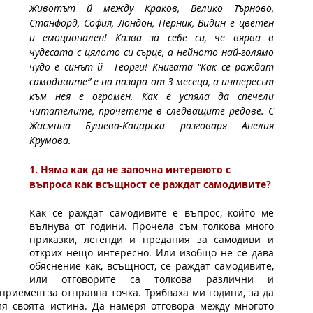
Животът й между Краков, Велико Търново, 
Станфорд, София, Лондон, Перник, Видин е цветен 
и емоционален! Казва за себе си, че вярва в 
чудесата с цялото си сърце, а нейното най-голямо 
чудо е синът й - Георги! Книгата “Как се раждат 
самодивите” е на пазара от 3 месеца, а интересът 
към нея е огромен. Как е успяла да спечели 
читателите, прочетете в следващите редове. С 
Жасмина Бушева-Кацарска разговаря Анелия 
Крумова. 
1. Няма как да не започна интервюто с 
въпроса как всъщност се раждат самодивите? 
Как се раждат самодивите е въпрос, който ме 
вълнува от години. Прочела съм толкова много 
приказки, легенди и предания за самодиви и 
открих нещо интересно. Или изобщо не се дава 
обяснение как, всъщност, се раждат самодивите, 
или отговорите са толкова различни и 
приемеш за отправна точка. Трябваха ми години, за да 
ия своята истина. Да намеря отговора между многото 