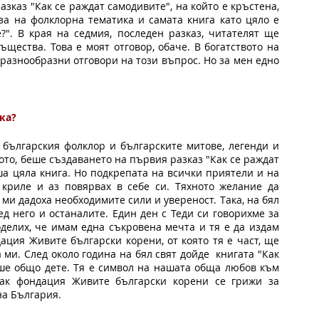
каз "Как се раждат самодивите", на който е кръстена, 
за на фолклорна тематика и самата книга като цяло е 
". В края на седмия, последен разказ, читателят ще 
щества. Това е моят отговор, обаче. В богатството на 
разнообразни отговори на този въпрос. Но за мен едно 
ика?
българския фолклор и българските митове, легенди и 
ото, беше създаването на първия разказ "Как се раждат 
а цяла книга. Но подкрепата на всички приятели и на 
криле и аз повярвах в себе си. Тяхното желание да 
и дадоха необходимите сили и увереност. Така, на бял 
д него и останалите. Един ден с Теди си говорихме за 
оделих, че имам една съкровена мечта и тя е да издам 
ация Живите български корени, от която тя е част, ще 
и. След около година на бял свят дойде  книгата "Как 
аше общо дете. Тя е символ на нашата обща любов към 
как фондация Живите български корени се грижи за 
на България.