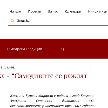
Начало
Проекти
За нас
Календари
Инициативи
Български Традиции
Вход / Регистра
е: 5 мин.
в България
 - “Самодивите се раждат
начими личности
Жасмина Бушева-Кацарска е родена в град Брегово. 
Завършва Славянска филология във 
Великотърновския университет през 2007 година. 