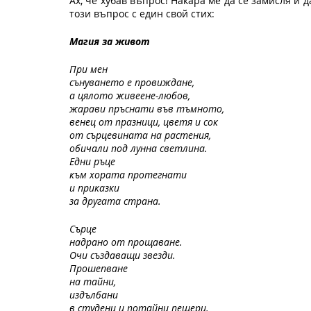
Ах, че хубав въпрос! Накара ме да се замисля и 
този въпрос с един свой стих:
Магия за живот
При мен 
сънуването е провиждане,
а цялото живеене-любов,
жарави пръснати във тъмното,
венец от празници, цветя и сок 
от сърцевината на растения,
обичали под лунна светлина.
Едни ръце 
към хората протегнати
и приказки 
за другата страна.
Сърце 
надрано от прощаване.
Очи създаващи звезди.
Прошепване 
на тайни,
издълбани
в студени и потайни пещери.