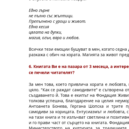
Едно гърне
не пълно със жълтици.
Препълнено с уроци и живот.
Една кесия 
цялата на дупки,
магия, огън, вяра и любов.
Всички тези емоции бушуват в мен, когато седна д
разкажа с обич на хората. Магията за живот пре
6. Книгата Ви е на пазара от 3 месеца, а интер
се печели читателят? 
За мен това, което привлича хората е любовта, 
цяло. "Как се раждат самодивите" е сътворена от
създаването й. Това е екипът на Фондация Живит
толкова успешна, благодарение на целия неумор
Антоанета Бонева, Гергана Шопска и трите п
самодиви за корицата. Ентусиазмът и любовта, с
на тази книга и те излъчват светлина и позитив
и го прави част от сърцето на книгата. Фондация
Министерството на културата за традициите 