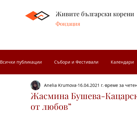
Живите български корени
Фондация
Всички публикации
Събори и Фестивали
Календари
Anelia Krumova
16.04.2021 г.
време за четен
Народни занаяти
Народни чествания
Музеите 
Жасмина Бушева-Кацарска
от любов”
Български народни носии
Народен календар
З
Носиите от Разложкия край
Изложби
Концерти