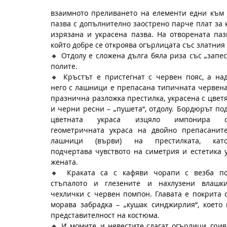
взаимното преливането на елементи едни към др
пазва с допълнително заострено парче плат за к
изрязана и украсена пазва. На отворената паз
който добре се откроява огърлицата със златния
🔸 Отдолу е сложена дълга бяла риза със „запес
полите.
🔸 Кръстът е пристегнат с червен пояс, а над
него с лашници е препасана типичната червена
празнична разложка престилка, украсена с цветя
и черни ресни – „пушета“, отдолу. Бордюрът под
цветната украса изцяло импонира с
геометричната украса на двойно препасаните
лашници (върви) на престилката, като
подчертава чувството на симетрия и естетика у
жената. 
🔸 Краката са с кафяви чорапи с везба по
стъпалото и глезените и нахлузени влашки
чехлички с червен помпон. Главата е покрита с
морава забрадка – „кушак синджирлия“, което
представителност на костюма.
🔸 И момите, и невестите слагат огърлици, грив