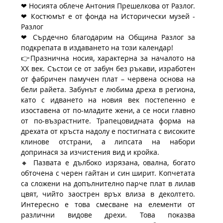
❤ Носията облече Антония Прешелкова от Разлог.
❤ Костюмът е от фонда на Исторически музей - 
Разлог 
❤ Сърдечно благодарим на Община Разлог за 
подкрепата в издаването на този календар!
👉Празнична носия, характерна за началото на 
ХХ век. Състои се от забун без ръкави, изработен 
от фабричен памучен плат – червена основа на 
бели райета. Забунът е любима дреха в региона, 
като с идването на новия век постепенно е 
изоставена от по-младите жени, а се носи главно 
от по-възрастните. Трапецовидната форма на 
дрехата от кръста надолу е постигната с високите 
клинове отстрани, а липсата на набори 
допринася за изчистения вид и кройка. 
🔸 Пазвата е дълбоко изрязана, овална, богато 
обточена с черен гайтан и син ширит. Копчетата 
са сложени на допълнително парче плат в лилав 
цвят, чийто заострен връх влиза в деколтето. 
Интересно е това смесване на елементи от 
различни видове дрехи. Това показва 