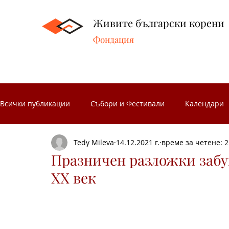
Живите български корени
Фондация
Всички публикации
Събори и Фестивали
Календари
Tedy Mileva
14.12.2021 г.
време за четене: 2
Народни занаяти
Народни чествания
Музеите 
Празничен разложки забун
XX век
Български народни носии
Народен календар
З
Носиите от Разложкия край
Изложби
Концерти