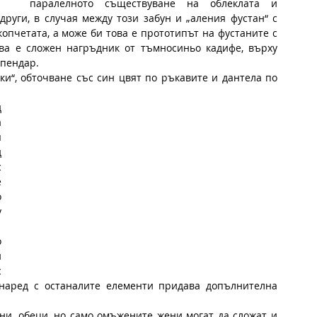
паралелното съществуване на облеклата и 
уги, в случая между този забун и „аления фустан“ с 
опчетата, а може би това е прототипът на фустаните с 
ва е сложен нагръдник от тъмносиньо кадифе, върху 
 пендар.
ки“, обточване със син цвят по ръкавите и дантела по 
 
 
 
 
 
 
 
 
 
 
 
 наред с останалите елементи придава допълнителна 
ни, обеци, но само омъжените жени могат да сложат и 