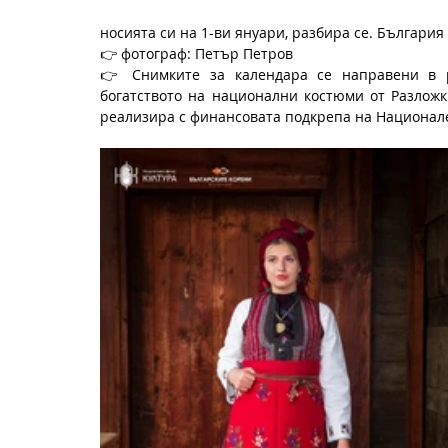
носията си на 1-ви януари, разбира се. България
👉 фотограф: Петър Петров
👉 Снимките за календара се направени в р
богатството на национални костюми от Разложки
реализира с финансовата подкрепа на Национале