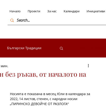
Начало
Проекти
За нас
Календари
Инициативи
Български Традиции
Вход / Регистра
 мин.
в България
 без ръкав, от началото на
начими личности
Носията е показана в месец Юли в календара за 
2022, 14 листов, стенен, с народни носии 
„ПИРИНСКО ДЕВОЙЧЕ ОТ РАЗЛОГА“  