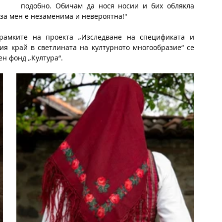
подобно. Обичам да нося носии и бих облякла 
 за мен е незаменима и невероятна!"
амките на проектa „Изследване на спецификата и 
я край в светлината на културното многообразие“ се 
н фонд „Култура“.