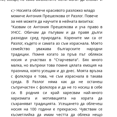
👉 Носията облече красивото разложко младо 
момиче Антония Прешелкова от Разлог. Повече 
за нея можете да научите в нейната визитка:
"Казвам се Антония Прешелкова и уча право в 
УНСС. Обичам да пътувам и да правя дълги 
разходки сред природата. Корените ми са от 
Разлог, където и самата аз съм израснала. Моето 
семейство уважава българските народни 
традиции. Помня когато за пръв път облякох 
носия и участвах в "Старчевата". Бях много 
малка, но въпреки това помня цялата емоция на 
празника, която усещам и до днес. Моята връзка 
с фолклора е това, че съм израснала в такава 
среда. В Разлог няма как да не останеш 
съпричастен с фолклора и да не го носиш в себе 
си. В родния си край харесвам най-много 
харизмата и мотивацията на хората да 
съхраняват традицията. Усещането да облечеш 
носия на 100 години е прекрасно. Чувствам се 
късметлийка да имам честта да облека нещо 