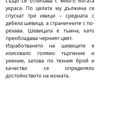
също се отличава с много богата 
украса. По цялата му дължина се 
спускат три ивици – средната с 
дебела шевица, а страничните с по-
рехава. Шевицата е тъмна, като 
преобладава черният цвят. 
Изработването на шевиците е 
изисквало голямо търпение и 
умение, затова по техния брой и 
качество се определяло 
достойнството на момата.