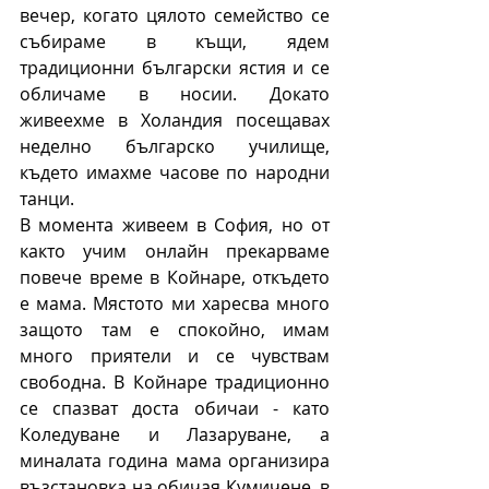
вечер, когато цялото семейство се 
събираме в къщи, ядем 
традиционни български ястия и се 
обличаме в носии. Докато 
живеехме в Холандия посещавах 
неделно българско училище, 
където имахме часове по народни 
танци. 
В момента живеем в София, но от 
както учим онлайн прекарваме 
повече време в Койнаре, откъдето 
е мама. Мястото ми харесва много 
защото там е спокойно, имам 
много приятели и се чувствам 
свободна. В Койнаре традиционно 
се спазват доста обичаи - като 
Коледуване и Лазаруване, а 
миналата година мама организира 
възстановка на обичая Кумичене, в 