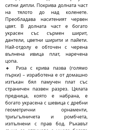
ситни дипли. Покрива долната част 
на тялото до над коленете. 
Преобладава наситеният червен 
цвят. В долната част е богато 
украсен със сърмен ширит, 
дантели, цветни ширити и пайети. 
Най-отдолу е обточен с черена 
вълнена ивица плат, наречена 
цопа.
🔸 Риза с крива пазва (голямо 
пърки) – изработена е от домашно 
изтъкан бял памучен плат със 
страничен пазвен разрез. Цялата 
предница, която е набрана, е 
богато украсена с шевица с дребни 
геометрични орнаменти, 
триъгълничета и ромбчета, 
изпълнени с прав бод. Ръкавът 