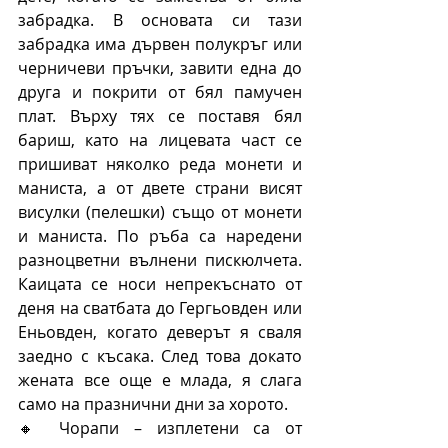
забрадка. В основата си тази 
забрадка има дървен полукръг или 
черничеви пръчки, завити една до 
друга и покрити от бял памучен 
плат. Върху тях се поставя бял 
бариш, като на лицевата част се 
пришиват няколко реда монети и 
маниста, а от двете страни висят 
висулки (пелешки) също от монети 
и маниста. По ръба са наредени 
разноцветни вълнени пискюлчета. 
Каицата се носи непрекъснато от 
деня на сватбата до Гергьовден или 
Еньовден, когато деверът я сваля 
заедно с късака. След това докато 
жената все още е млада, я слага 
само на празнични дни за хорото.
🔸 Чорапи – изплетени са от 