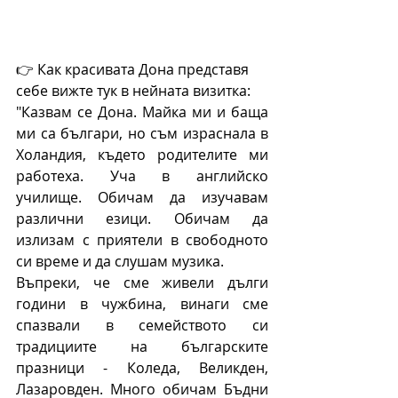
👉 Как красивата Дона представя 
себе вижте тук в нейната визитка: 
"Казвам се Дона. Майка ми и баща 
ми са българи, но съм израснала в 
Холандия, където родителите ми 
работеха. Уча в английско 
училище. Обичам да изучавам 
различни езици. Обичам да 
излизам с приятели в свободното 
си време и да слушам музика.
Въпреки, че сме живели дълги 
години в чужбина, винаги сме 
спазвали в семейството си 
традициите на българските 
празници - Коледа, Великден, 
Лазаровден. Много обичам Бъдни 