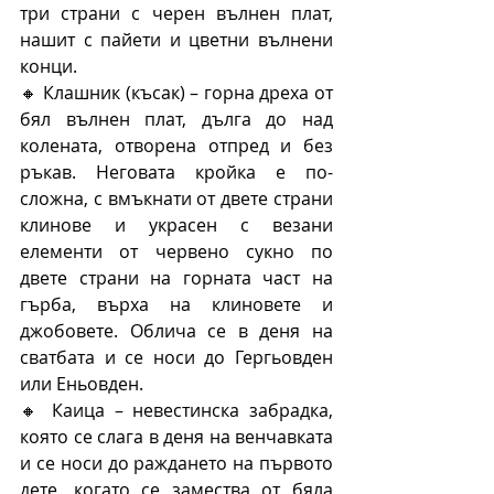
три страни с черен вълнен плат, 
нашит с пайети и цветни вълнени 
конци.
🔸 Клашник (късак) – горна дреха от 
бял вълнен плат, дълга до над 
колената, отворена отпред и без 
ръкав. Неговата кройка е по-
сложна, с вмъкнати от двете страни 
клинове и украсен с везани 
елементи от червено сукно по 
двете страни на горната част на 
гърба, върха на клиновете и 
джобовете. Облича се в деня на 
сватбата и се носи до Гергьовден 
или Еньовден.
🔸 Каица – невестинска забрадка, 
която се слага в деня на венчавката 
и се носи до раждането на първото 
дете, когато се замества от бяла 