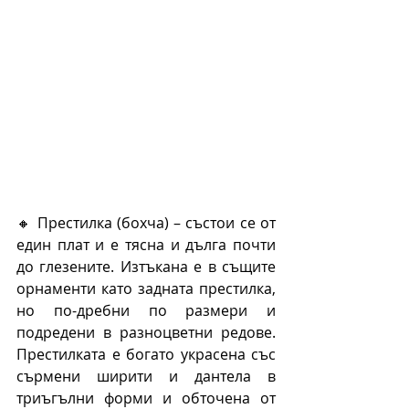
🔸 Престилка (бохча) – състои се от 
един плат и е тясна и дълга почти 
до глезените. Изтъкана е в същите 
орнаменти като задната престилка, 
но по-дребни по размери и 
подредени в разноцветни редове. 
Престилката е богато украсена със 
сърмени ширити и дантела в 
триъгълни форми и обточена от 