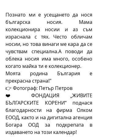
Познато ми е усещането да нося 
българска носия. Мама 
колекционира носии и аз съм 
израснала с тях. Често обличам 
носии, но това винаги ме кара да се 
чувствам специална.А поводи да 
облека носия има много, особено 
когато майка ти е колекционер.
Моята родина България е 
прекрасна страна!"
👉 Фотограф: Петър Петров 
❤️ ФОНДАЦИЯ „ЖИВИТЕ 
БЪЛГАРСКИТЕ КОРЕНИ“ поднася 
благодарности на фирма Олком 
ЕООД, както и на дигитална агенция 
Богара ООД за подкрепата в 
издаването на този календар! 