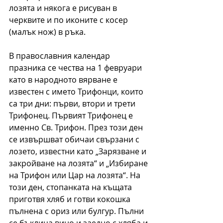
лозята и някога е рисуван в 
черквите и по иконите с косер 
(малък нож) в ръка.
В православния календар 
празника се чества на 1 февруари 
като в народното вярване е 
известен с името Трифонци, които 
са три дни: първи, втори и трети 
Трифонец. Първият Трифонец е 
именно Св. Трифон. През този ден 
се извършват обичаи свързани с 
лозето, известни като „Зарязване и 
закройване на лозята“ и „Избиране 
на Трифон или Цар на лозята“. На 
този ден, стопанката на къщата 
приготвя хляб и готви кокошка 
пълнена с ориз или булгур. Пълни 