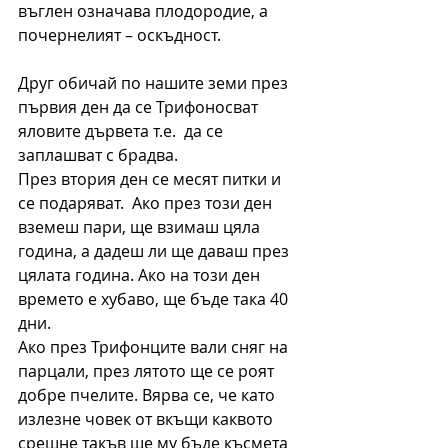
въглен означава плодородие, а 
почернелият – оскъдност.
Друг обичай по нашите земи през 
първия ден да се Трифоносват 
яловите дървета т.е.  да се 
заплашват с брадва.
През втория ден се месят питки и 
се подаряват.  Ако през този ден 
вземеш пари, ще взимаш цяла 
година, а дадеш ли ще даваш през 
цялата година. Ако на този ден 
времето е хубаво, ще бъде така 40 
дни.
Ако през Трифонците вали сняг на 
парцали, през лятото ще се роят 
добре пчелите. Вярва се, че като 
излезне човек от вкъщи каквото 
срещне такъв ще му бъде късмета 