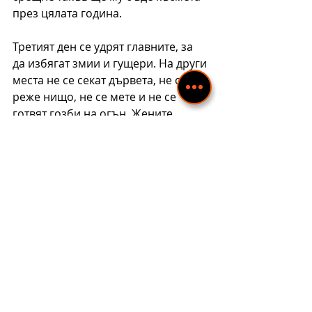
през цялата година.
Третият ден се удрят главните, за 
да избягат змии и гущери. На други 
места не се секат дървета, не се 
реже нищо, не се мете и не се 
готвят гозби на огън. Жените, 
които искат да заченат през 
годината пекат мисирена 
(царевична) пита и после я 
разчупват  и разнасят по 
комшиите. Месят и друга подобна 
пита и я разчупват пред иконата 
със запалена свещ. Тази пита е без 
шарки.
#народнивярвания
#ТрифонЗарезан
#вино