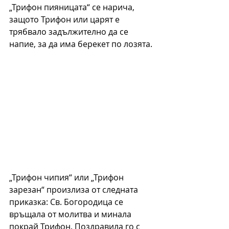
„Трифон пияницата“ се нарича, 
защото Трифон или царят е 
трябвало задължително да се 
напие, за да има берекет по лозята.
„Трифон чипия“ или „Трифон 
зарезан“ произлиза от следната 
приказка: Св. Богородица се 
връщала от молитва и минала 
покрай Трифон. Поздравила го с 