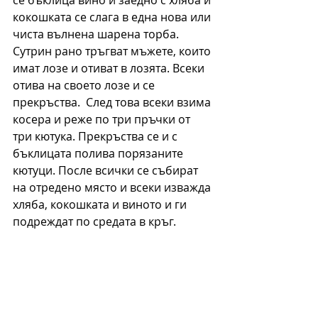
се бъклица вино и заедно с хляба и 
кокошката се слага в една нова или 
чиста вълнена шарена торба. 
Сутрин рано тръгват мъжете, които 
имат лозе и отиват в лозята. Всеки 
отива на своето лозе и се 
прекръства.  След това всеки взима 
косера и реже по три пръчки от 
три кютука. Прекръства се и с 
бъклицата полива порязаните 
кютуци. После всички се събират 
на отредено място и всеки изважда 
хляба, кокошката и виното и ги 
подреждат по средата в кръг.