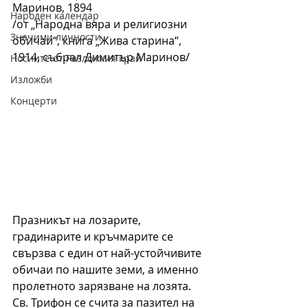
Маринов, 1894
Народен календар
/от „Народна вяра и религиозни 
Значими личности
обичаи“, книга „Жива старина“, 
1914, събрал Димитър Маринов/
Носиите от Разложкия край
Изложби
Концерти
Празникът на лозарите, 
градинарите и кръчмарите се 
свързва с един от най-устойчивите 
обичаи по нашите земи, а именно 
пролетното зарязване на лозята. 
Св. Трифон се счита за пазител на 