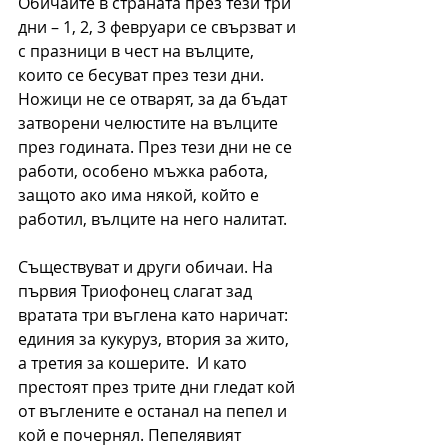
Обичаите в страната през тези три 
дни – 1, 2, 3 февруари се свързват и 
с празници в чест на вълците, 
които се бесуват през тези дни. 
Ножици не се отварят, за да бъдат 
затворени челюстите на вълците 
през годината. През тези дни не се 
работи, особено мъжка работа, 
защото ако има някой, който е 
работил, вълците на него налитат.
Съществуват и други обичаи. На 
първия Триофонец слагат зад 
вратата три въглена като наричат: 
единия за кукуруз, втория за жито, 
а третия за кошерите.  И като 
престоят през трите дни гледат кой 
от въглените е останал на пепел и 
кой е почернял. Пепелявият 