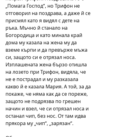
„Помага Господ“, но Трифон не 
отговорил на поздрава, а даже й се 
присмял като я видял с дете на 
ръка. Мъчно й станало на 
Богородица и като минала край 
дома му казала на жена му да 
вземе кърпи и да превърже мъжа 
си, защото си е отрязал носа. 
Изплашената жена бързо отишла 
на лозето при Трифон, видяла, че 
не е пострадал и му разказала 
какво й е казала Мария. А той, за да 
покаже, че няма как да се пореже, 
защото не подрязва по грешен 
начин и взел, че си отрязал носа и 
останал чип, без нос. От там идва 
прякора му „чип“, „зарязан“.