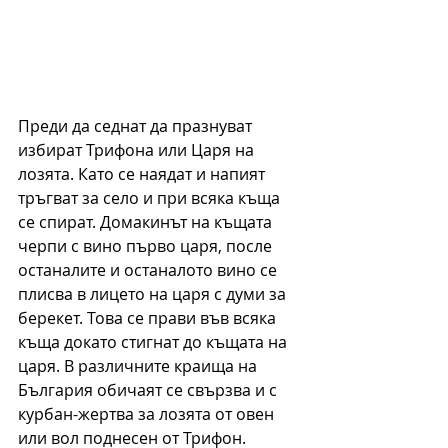
Преди да седнат да празнуват 
избират Трифона или Царя на 
лозята. Като се наядат и напият 
тръгват за село и при всяка къща 
се спират. Домакинът на къщата 
черпи с вино първо царя, после 
останалите и останалото вино се 
плисва в лицето на царя с думи за 
берекет. Това се прави във всяка 
къща докато стигнат до къщата на 
царя. В различните краища на 
България обичаят се свързва и с 
курбан-жертва за лозята от овен 
или вол поднесен от Трифон. 