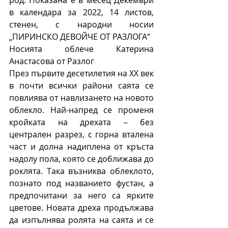
род. Показана е в месец Декември 
в календара за 2022, 14 листов, 
стенен, с народни носии 
„ПИРИНСКО ДЕВОЙЧЕ ОТ РАЗЛОГА“  
Носията облече Катерина 
Анастасова от Разлог
През първите десетилетия на ХХ век 
в почти всички райони саята се 
повлиява от навлизането на новото 
облекло. Най-напред се променя 
кройката на дрехата – без 
централен разрез, с горна вталена 
част и долна надиплена от кръста 
надолу пола, която се доближава до 
роклята. Така възниква облеклото, 
познато под названието фустан, а 
предпочитани за него са ярките 
цветове. Новата дреха продължава 
да изпълнява ролята на саята и се 