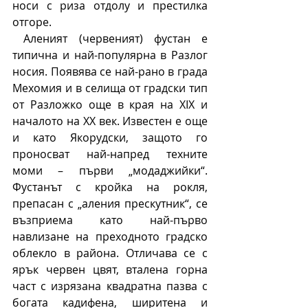
носи с риза отдолу и престилка 
отгоре.  
 Аленият (червеният) фустан е 
типична и най-популярна в Разлог 
носия. Появява се най-рано в града 
Мехомия и в селища от градски тип 
от Разложко още в края на XIX и 
началото на XX век. Известен е още 
и като Якорудски, защото го 
проносват най-напред техните 
моми – първи „модаджийки“. 
Фустанът с кройка на рокля, 
препасан с „аления прескутник“, се 
възприема като най-първо 
навлизане на преходното градско 
облекло в района. Отличава се с 
ярък червен цвят, вталена горна 
част с изрязана квадратна пазва с 
богата кадифена, ширитена и 