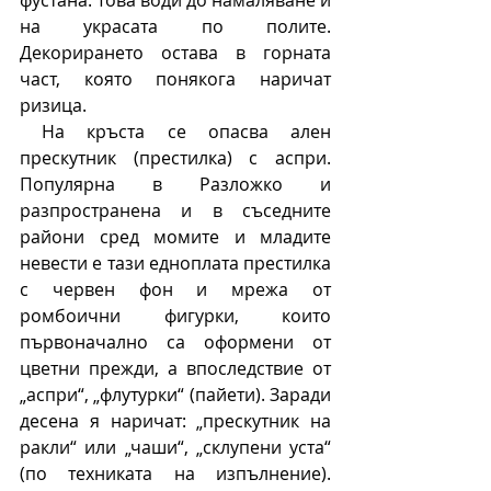
фустана. Това води до намаляване и 
на украсата по полите. 
Декорирането остава в горната 
част, която понякога наричат 
ризица. 
 На кръста се опасва ален 
прескутник (престилка) с аспри. 
Популярна в Разложко и 
разпространена и в съседните 
райони сред момите и младите 
невести е тази едноплата престилка 
с червен фон и мрежа от 
ромбоични фигурки, които 
първоначално са оформени от 
цветни прежди, а впоследствие от 
„аспри“, „флутурки“ (пайети). Заради 
десена я наричат: „прескутник на 
ракли“ или „чаши“, „склупени уста“ 
(по техниката на изпълнение). 