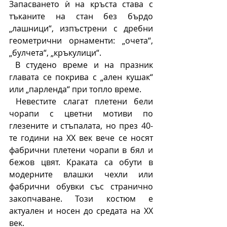
Запасването ѝ на кръста става с 
тъканите на стан без бърдо 
„лашници“, изпъстрени с дребни 
геометрични орнаменти: „очета“, 
„булчета“, „кръкулици“.
 В студено време и на празник 
главата се покрива с „ален кушак“ 
или „парленда“ при топло време. 
 Невестите слагат плетени бели 
чорапи с цветни мотиви по 
глезените и стъпалата, но през 40-
те години на ХХ век вече се носят 
фабрични плетени чорапи в бял и 
бежов цвят. Краката са обути в 
модерните влашки чехли или 
фабрични обувки със странично 
закопчаване. Този костюм е 
актуален и носен до средата на ХХ 
век.