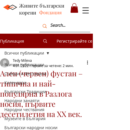
Живите български
корени
Фондация
Публикация
Регистрирайте се
Всички публикации
Tedy Mileva
Всички публикации
4.01.2022 г.
време за четене: 2 мин.
Ален (червен) фустан –
Събори и Фестивали
типична и най-
Календари
популярна в Разлогa
Български Традиции
Народни занаяти
носия, първите
Народни чествания
десетилетия на ХХ век.
Музеите в България
Български народни носии