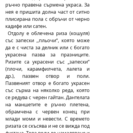
ръчно правена сърмена украса. За 
нея е пришита долна част от ситно 
плисирана пола с обръчи от черно 
кадифе или сатен. 
 Отдолу е облечена риза (кошуля) 
със запески ,,пльочи“, която може 
да е с чиста за делник или с богато 
украсена пазва за празниците. 
Ризите са украсени със „запески“ 
(плочи, карамфилчета, лалета и 
др.), пазвен отвор и поли. 
Пазвеният отвор е богато украсен 
със сърма на няколко реда, която 
се редува с черен гайтан. Дантелата 
на маншетите е ръчно плетена, 
обрамчена с червен конец при 
млади моми и невести. С времето 
ризата се скъсява и не се вижда под 