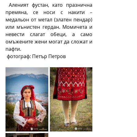
 Аленият фустан, като празнична 
премяна, се носи с накити – 
медальон от метал (златен пендар) 
или мънистен гердан. Момичета и 
невести слагат обеци, а само 
омъжените жени могат да сложат и 
пафти. 
 фотограф: Петър Петров