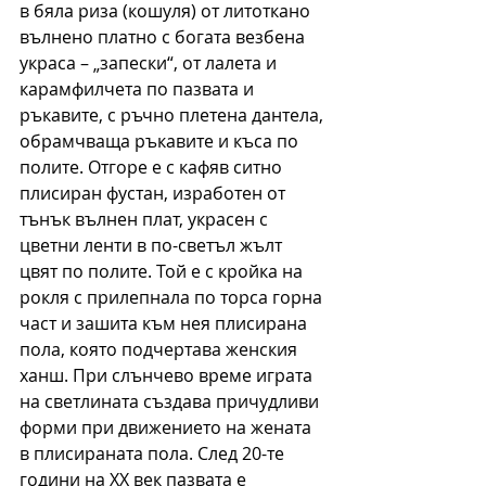
в бяла риза (кошуля) от литоткано 
вълнено платно с богата везбена 
украса – „запески“, от лалета и 
карамфилчета по пазвата и 
ръкавите, с ръчно плетена дантела, 
обрамчваща ръкавите и къса по 
полите. Отгоре е с кафяв ситно 
плисиран фустан, изработен от 
тънък вълнен плат, украсен с 
цветни ленти в по-светъл жълт 
цвят по полите. Той е с кройка на 
рокля с прилепнала по торса горна 
част и зашита към нея плисирана 
пола, която подчертава женския 
ханш. При слънчево време играта 
на светлината създава причудливи 
форми при движението на жената 
в плисираната пола. След 20-те 
години на ХХ век пазвата е 