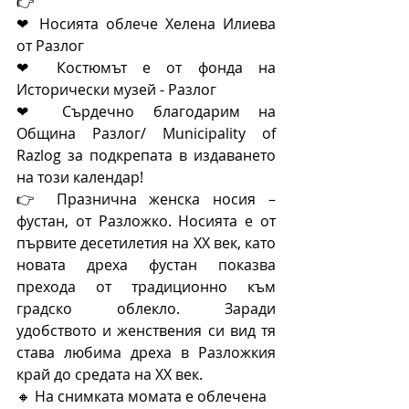
👉 
❤ Носията облече Хелена Илиева 
от Разлог 
❤ Костюмът е от фонда на 
Исторически музей - Разлог 
❤ Сърдечно благодарим на 
Община Разлог/ Municipality of 
Razlog за подкрепата в издаването 
на този календар!
👉 Празнична женска носия – 
фустан, от Разложко. Носията е от 
първите десетилетия на ХХ век, като 
новата дреха фустан показва 
прехода от традиционно към 
градско облекло. Заради 
удобството и женствения си вид тя 
става любима дреха в Разложкия 
край до средата на ХХ век.  
🔸 На снимката момата е облечена 