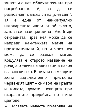
живот и с нея обличат жената при 
погребването ѝ, за да се 
разпознаят с мъжа си на „оня свят“. 
Тя е една от най-ритуално 
натоварените части от облеклото, 
затова се пази цял живот. Ако бъде 
открадната, чрез нея може да се 
направи най-тежката магия на 
притежателката ѝ, но и чрез нея 
може да се разваля магия. 
Кошулята е старото название на 
риза, а и такова е запазено в целия 
славянски свят. В ризата на младите 
жени задължително присъства 
червеният цвят – символ на кръвта 
и живота, докато шевицата при 
възрастните придобива по-тъмни 
цветове. 
🔸 Младата невеста подарява на 