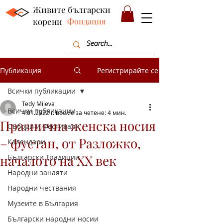
Живите български
корени
Фондация
Публикация
Регистрирайте се
Всички публикации
Tedy Mileva
Всички публикации
4.01.2022 г.
време за четене: 4 мин.
Празнична женска носия
Събори и Фестивали
– фустан, от Разложко,
Календари
нача­лото на XX век
Български Традиции
Народни занаяти
Народни чествания
Музеите в България
Български народни носии