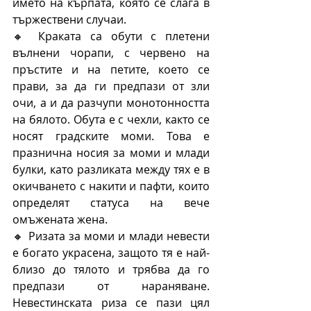
името на кърпата, която се слага в 
тържествени случаи. 
🔸 Краката са обути с плетени 
вълнени чорапи, с червено на 
пръстите и на петите, което се 
прави, за да ги предпази от зли 
очи, а и да разчупи монотонността 
на бялото. Обута е с чехли, както се 
носят градските моми. Това е 
празнична носия за моми и млади 
булки, като разликата между тях е в 
окичването с накити и пафти, които 
определят статуса на вече 
омъжената жена.
🔸 Ризата за моми и млади невести 
е богато украсена, защото тя е най-
близо до тялото и трябва да го 
предпази от нараняване. 
Невестинската риза се пази цял 