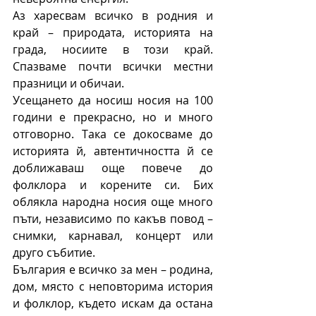
Аз харесвам всичко в родния и 
край – природата, историята на 
града, носиите в този край. 
Спазваме почти всички местни 
празници и обичаи.
Усещането да носиш носия на 100 
години е прекрасно, но и много 
отговорно. Така се докосваме до 
историята й, автентичността й се 
доближаваш още повече до 
фолклора и корените си. Бих 
облякла народна носия още много 
пъти, независимо по какъв повод – 
снимки, карнавал, концерт или 
друго събитие.
България е всичко за мен – родина, 
дом, място с неповторима история 
и фолклор, където искам да остана 