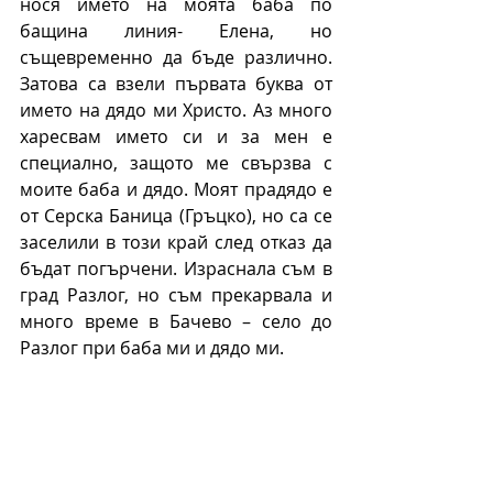
нося името на моята баба по 
бащина линия- Елена, но 
същевременно да бъде различно. 
Затова са взели първата буква от 
името на дядо ми Христо. Аз много 
харесвам името си и за мен е 
специално, защото ме свързва с 
моите баба и дядо. Моят прадядо е 
от Серска Баница (Гръцко), но са се 
заселили в този край след отказ да 
бъдат погърчени. Израснала съм в 
град Разлог, но съм прекарвала и 
много време в Бачево – село до 
Разлог при баба ми и дядо ми.