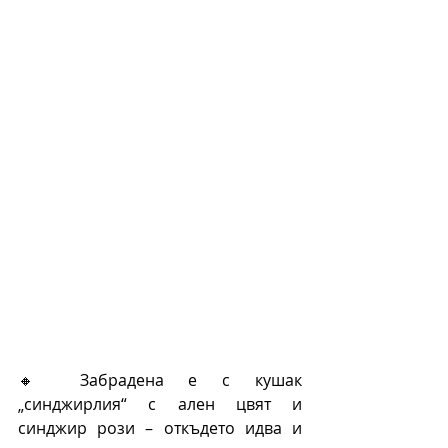
🔸 Забрадена е с кушак 
„синджирлия“ с ален цвят и 
синджир рози – откъдето идва и 