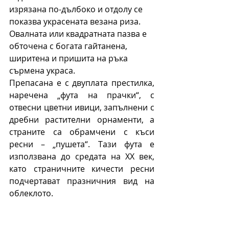
изрязана по-дълбоко и отдолу се 
показва украсената везана риза. 
Овалната или квадратната пазва е 
обточена с богата гайтанена, 
ширитена и пришита на ръка 
сърмена украса. 
Препасана е с двуплата престилка, 
наречена „фута на прачки“, с 
отвесни цветни ивици, запълнени с 
дребни растителни орнаменти, а 
страните са обрамчени с къси 
ресни – „пушета“. Тази фута е 
използвана до средата на ХХ век, 
като страничните кичести ресни 
подчертават празничния вид на 
облеклото. 