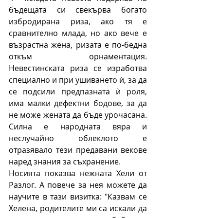
бъдещата си свекърва богато 
избродирана риза, ако тя е 
сравнително млада, но ако вече е 
възрастна жена, ризата е по-бедна 
откъм орнаментация. 
Невестинската риза се изработва 
специално и при ушиването ѝ, за да 
се подсили предпазната ѝ роля, 
има малки дефектни бодове, за да 
не може жената да бъде урочасана. 
Силна е народната вяра и 
неслучайно облеклото е 
отразявало тези предавани векове 
наред знания за съхранение. 
Носията показва нежната Хели от 
Разлог. А повече за нея можете да 
научите в тази визитка: "Казвам се 
Хелена, родителите ми са искали да 