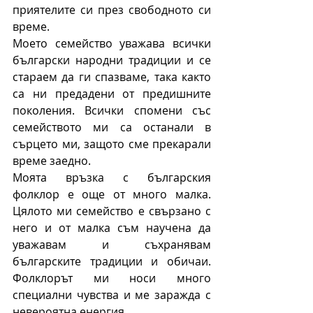
приятелите си през свободното си 
време. 
Моето семейство уважава всички 
български народни традиции и се 
стараем да ги спазваме, така както 
са ни предадени от предишните 
поколения. Всички спомени със 
семейството ми са останали в 
сърцето ми, защото сме прекарали 
време заедно.
Моята връзка с българския 
фолклор е още от много малка. 
Цялото ми семейство е свързано с 
него и от малка съм научена да 
уважавам и съхранявам 
българските традиции и обичаи. 
Фолклорът ми носи много 
специални чувства и ме заражда с 
невероятна енергия.