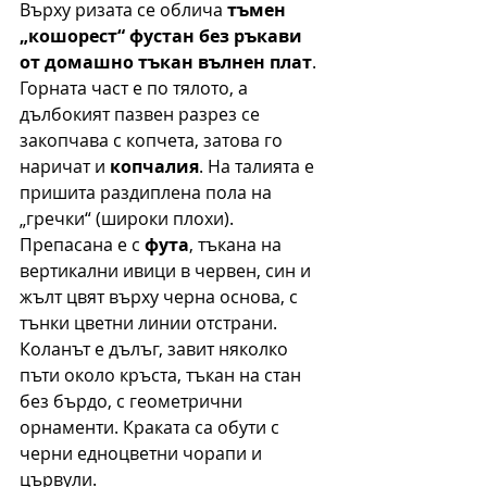
Върху ризата се облича
 тъмен 
„кошорест“ фустан без ръкави 
от домашно тъкан вълнен плат
. 
Горната част е по тялото, а 
дълбокият пазвен разрез се 
закопчава с копчета, затова го 
наричат и
 копчалия
. На талията е 
пришита раздиплена пола на 
„гречки“ (широки плохи). 
Препасана е с
 фута
, тъкана на 
вертикални ивици в червен, син и 
жълт цвят върху черна основа, с 
тънки цветни линии отстрани. 
Коланът е дълъг, завит някол
ко 
пъти около кръста, тъкан на стан 
без бърдо, с геометрични 
орнаменти. Краката са обути с 
черни едноцветни чорапи и 
цървули.