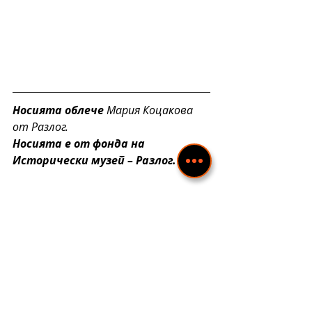
Носията облече
Мария Коцакова
от Разлог.
Носията е
 от фонда на 
Исторически музей – Разлог
.
Проектът
 „Изследване на 
спецификата и богатството на 
национални костюми от 
Разложкия край в светлината на 
културното многообразие“
 се 