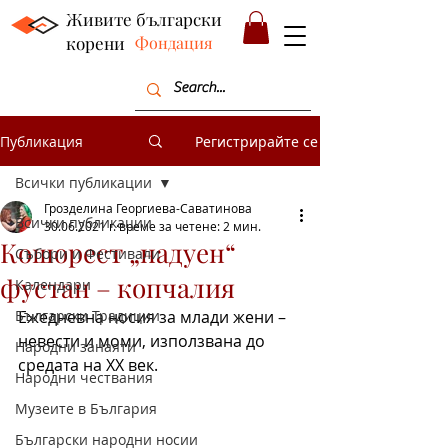
Живите български
корени
Фондация
Публикация
Регистрирайте се
Всички публикации
Грозделина Георгиева-Саватинова
Всички публикации
30.06.2021 г.
време за четене: 2 мин.
Кошорест „надуен“
Събори и Фестивали
фустан – копчалия
Календари
Български Традиции
Ежедневна носия за млади жени – 
невести и моми, използвана до 
Народни занаяти
средата на ХХ век. 
Народни чествания
Музеите в България
Български народни носии