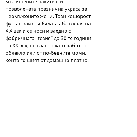
мънистените накити е и 
позволената празнична украса за 
неомъжените жени. Този кошорест 
фустан заменя бялата аба в края на 
ХIX век и се носи и заедно с 
фабричната „гезия“ до 30-те години 
на ХХ век, но главно като работно 
облекло или от по-бедните моми, 
които го шият от домашно платно. 