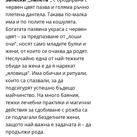
червен цвят пазва и голяма ръчно 
плетена дантела. Такава по-малка 
има и по полите на кошулята. 
Богатата пазвена украса с червен 
цвят – за предпазване от „лоши 
очи“, носят само младите булки и 
жени, от които се очаква да родят. 
Неслучайно една от най-тежките 
обиди за жена е да я нарекат 
„яловица“. Има обичаи и ритуали, 
които са спазвали, за да 
подсигурят успешно бъдещо 
майчинство. На много баяния, 
тежки лечебни практики и магични 
действия за сдобиване с рожба са 
се подлагали бездетните жени, 
защото най-важна е задачата ѝ – да 
продължи рода. 