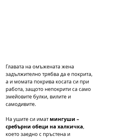
Главата на омъжената жена 
задължително трябва да е покрита, 
а и момата покрива косата си при 
работа, защото непокрити са само 
змейовите булки, вилите и 
самодивите.
На ушите си имат 
мингуши – 
сребърни обеци на халкичка
, 
което заедно с пръстена и 