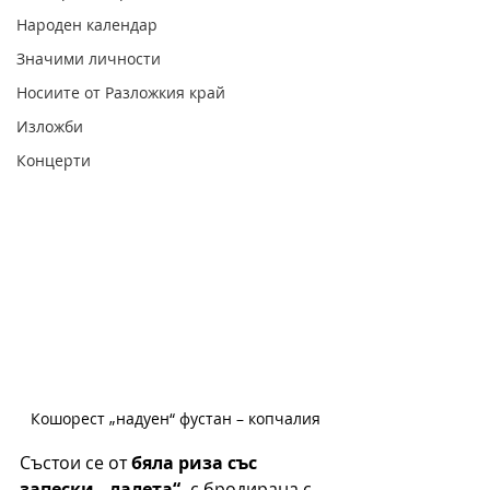
Народен календар
Значими личности
Носиите от Разложкия край
Изложби
Концерти
Кошорест „надуен“ фустан – копчалия
Състои се от 
бяла риза със 
запески ,,лалета“,
 с бродирана с 