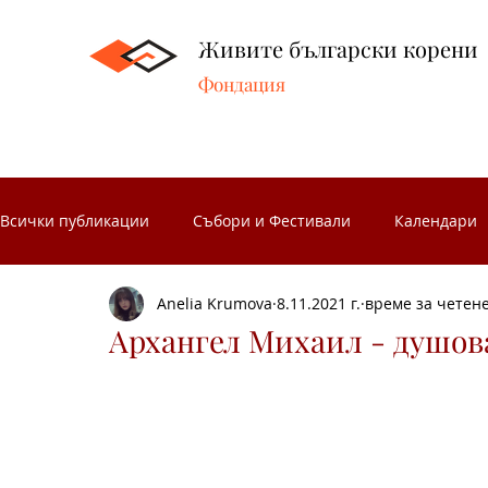
Живите български корени
Фондация
Всички публикации
Събори и Фестивали
Календари
Anelia Krumova
8.11.2021 г.
време за четене
Народни занаяти
Народни чествания
Музеите 
Архангел Михаил - душо
Български народни носии
Народен календар
З
Носиите от Разложкия край
Изложби
Концерти