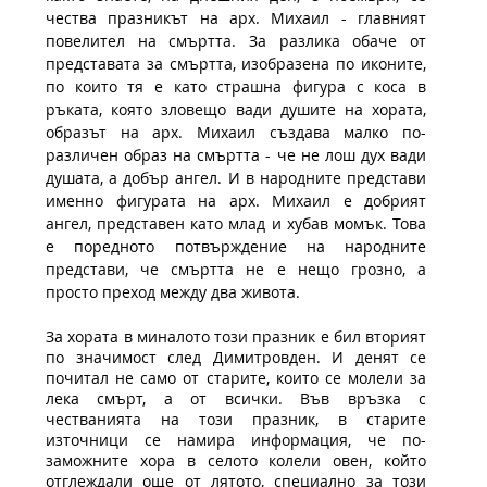
чества празникът на арх. Михаил - главният 
повелител на смъртта. За разлика обаче от 
представата за смъртта, изобразена по иконите, 
по които тя е като страшна фигура с коса в 
ръката, която зловещо вади душите на хората, 
образът на арх. Михаил създава малко по-
различен образ на смъртта - че не лош дух вади 
душата, а добър ангел. И в народните представи 
именно фигурата на арх. Михаил е добрият 
ангел, представен като млад и хубав момък. Това 
е поредното потвърждение на народните 
представи, че смъртта не е нещо грозно, а 
просто преход между два живота. 
За хората в миналото този празник е бил вторият 
по значимост след Димитровден. И денят се 
почитал не само от старите, които се молели за 
лека смърт, а от всички. Във връзка с 
честванията на този празник, в старите 
източници се намира информация, че по-
заможните хора в селото колели овен, който 
отглеждали още от лятото, специално за този 