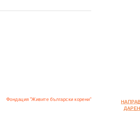
Зимен Петковден
на св. Димитър
Фондация "Живите български корени"
НАПРА
гр. Разлог, ул. "Цар Иван Асен II" 18
ДАРЕ
гр. Пловдив, ул. "Цанко Дюстабанов" 7
за контакти:
+359 88 77 95525
е-mail: office@bulgarianroots.bg