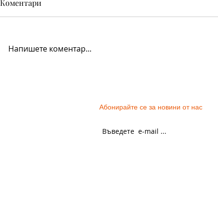
Коментари
Мишинден
Напишете коментар...
Празникът 
Абонирайте се за новини от нас
ОБЩИ УСЛОВИЯ
ПАРТНЬОРИ
ЛИЧНИ ДАННИ
ПРОЕКТИ