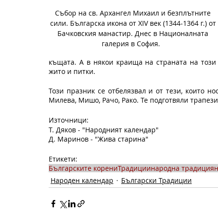
Събор на св. Архангел Михаил и безплътните 
сили. Българска икона от XIV век (1344-1364 г.) от 
Бачковския манастир. Днес в Националната 
галерия в София.   
къщата. А в някои краища на страната на този
жито и питки. 
Този празник се отбелязвал и от тези, които нос
Милева, Мишо, Рачо, Рако. Те подготвяли трапез
Източници:
Т. Дяков - "Народният календар"
Д. Маринов - "Жива старина"
Етикети:
Българските корени
Традиции
народна традиция
н
Народен календар
Български Традиции