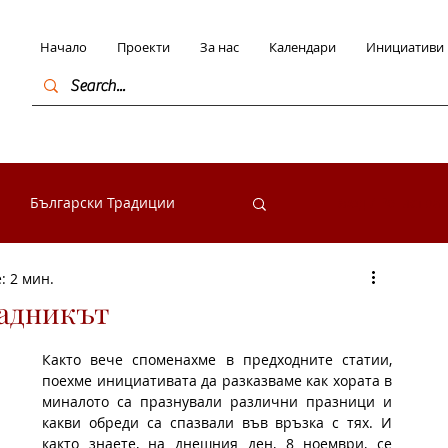
Начало
Проекти
За нас
Календари
Инициативи
Български Традиции
Вход / Регистра
: 2 мин.
в България
вадникът
Както вече споменахме в предходните статии, 
начими личности
поехме инициативата да разказваме как хората в 
миналото са празнували различни празници и 
какви обреди са спазвали във връзка с тях. И 
както знаете, на днешния ден, 8 ноември, се 