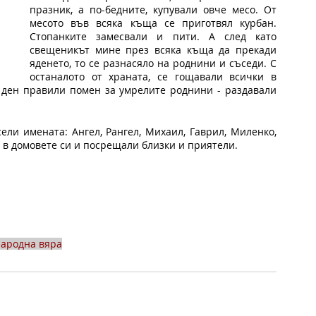
празник, а по-бедните, купували овче месо. От 
месото във всяка къща се приготвял курбан. 
Стопанките замесвали и пити. А след като 
свещеникът мине през всяка къща да прекади 
яденето, то се разнасяло на роднини и съседи. С 
останалото от храната, се гощавали всички в 
 ден правили помен за умрелите роднини - раздавали 
ели имената: Ангел, Рангел, Михаил, Гаврил, Миленко, 
и в домовете си и посрещали близки и приятели. 
ародна вяра